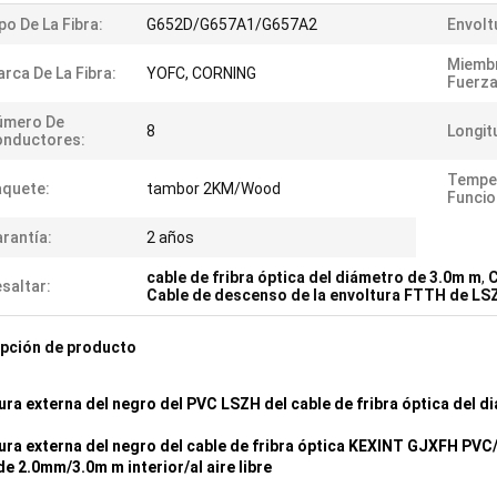
po De La Fibra:
G652D/G657A1/G657A2
Envolt
Miemb
rca De La Fibra:
YOFC, CORNING
Fuerza
úmero De
8
Longit
onductores:
Tempe
quete:
tambor 2KM/Wood
Funcio
rantía:
2 años
cable de fribra óptica del diámetro de 3.0m m
,
C
saltar:
Cable de descenso de la envoltura FTTH de LS
pción de producto
ura externa del negro del PVC LSZH del cable de fribra óptica del 
ura externa del negro del cable de fribra óptica KEXINT GJXFH PV
e 2.0mm/3.0m m interior/al aire libre