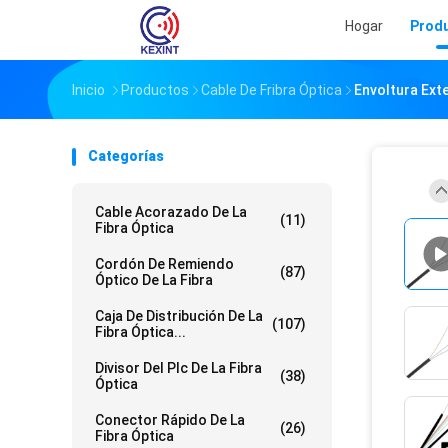
Hogar
Prod
Inicio
Productos
Cable De Fribra Óptica
Envoltura Ext
Categorías
Cable Acorazado De La
(11)
Fibra Óptica
Cordón De Remiendo
(87)
Óptico De La Fibra
Caja De Distribución De La
(107)
Fibra Óptica...
Divisor Del Plc De La Fibra
(38)
Óptica
Conector Rápido De La
(26)
Fibra Óptica