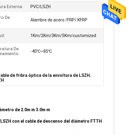
ura Externa:
PVC/LSZH
ro De
Alambre de acero /FRP/ KFRP
:
ud:
1Km/2Km/3Km/5Km/customized
ratura De
-40℃~85℃
namiento:
able de fribra óptica de la envoltura de LSZH
,
ZH
diámetro de 2.0m m 3.0m m
C/LSZH con el cable de descenso del diámetro FTTH