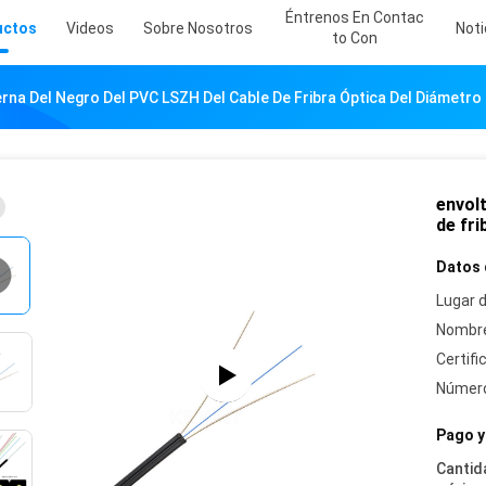
Éntrenos En Contac
uctos
Videos
Sobre Nosotros
Noti
To Con
erna Del Negro Del PVC LSZH Del Cable De Fribra Óptica Del Diámetr
envol
de fr
Datos 
Lugar d
Nombre
Certifi
Número
Pago y
Cantid