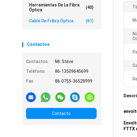
Herramientas De La Fibra
Ti
(40)
Óptica
Ma
Cable De Fribra Óptica
(61)
N
C
Contactos
Pa
Contactos:
Mr. Steve
Ga
Teléfono:
86-13509645699
Re
Fax:
86-0755-36528999
Descri
envolt
Contacto
Envolt
FTTX d