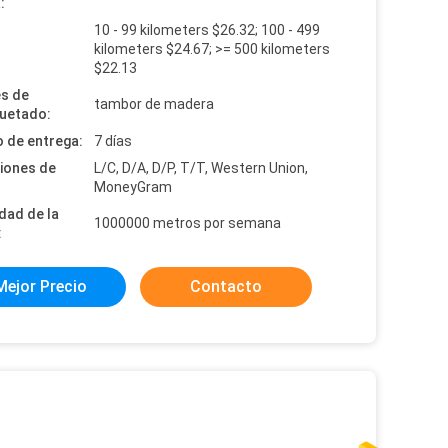
:
10 - 99 kilometers $26.32; 100 - 499
:
kilometers $24.67; >= 500 kilometers
$22.13
es de
tambor de madera
uetado:
 de entrega:
7 días
iones de
L/C, D/A, D/P, T/T, Western Union,
MoneyGram
dad de la
1000000 metros por semana
:
Mejor Precio
Contacto