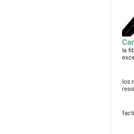
Car
la f
exce
los 
resi
fact