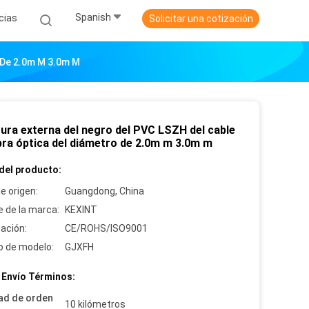
Spanish
cias
Solicitar una cotización
o De 2.0m M 3.0m M
tura externa del negro del PVC LSZH del cable
ibra óptica del diámetro de 2.0m m 3.0m m
del producto:
e origen:
Guangdong, China
 de la marca:
KEXINT
cación:
CE/ROHS/ISO9001
 de modelo:
GJXFH
 Envío Términos:
ad de orden
10 kilómetros