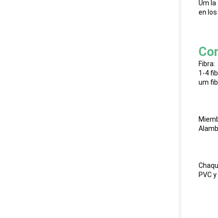
Um la 
en los
Con
Fibra:
1-4 fi
um fi
Miemb
Alambr
Chaqu
PVC y