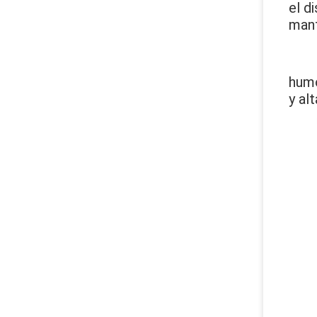
el d
man
humo
y alt