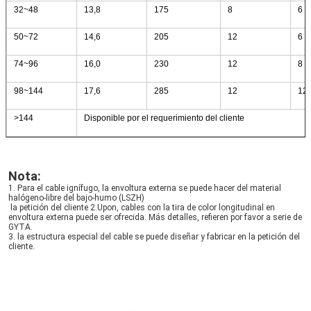
32~48
13,8
175
8
6
50~72
14,6
205
12
6
74~96
16,0
230
12
8
98~144
17,6
285
12
12
>144
Disponible por el requerimiento del cliente
Nota:
1. Para el cable ignífugo, la envoltura externa se puede hacer del material 
halógeno-libre del bajo-humo (LSZH)
la petición del cliente 2.Upon, cables con la tira de color longitudinal en 
envoltura externa puede ser ofrecida. Más detalles, refieren por favor a serie de 
GYTA.
3. la estructura especial del cable se puede diseñar y fabricar en la petición del 
cliente.