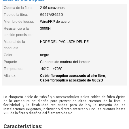
Cuenta de la fibra:
2-96 corazones
Tipo de la fibra:
G657A/G652D
Miembro de fuerza:
Wire/FRP de acero
Resistencia a la
3000N
tensión permisible:
Material de la
HDPE DEL PVC LSZH DEL PE
chaqueta:
Color:
negro
Paquete:
Cartones de madera del tambor
Temperatura:
-40℃ -- +70℃
Cable fibroóptico acorazado al aire libre
Alta luz:
,
Cable fibroóptico acorazado de G652D
La chaqueta doble del tubo flojo acorazado/los solos cables de fribra óptica 
de la armadura se diseña para proveer de altas cuentas de la fibra la 
flexibilidad y la flexibilidad requeridas para de hoy la mayoría de las 
instalaciones exigentes, incluyendo directo enterrado. Con las cuentas hasta 
288 de la fibra y diseños del filamento de SZ.
Características: