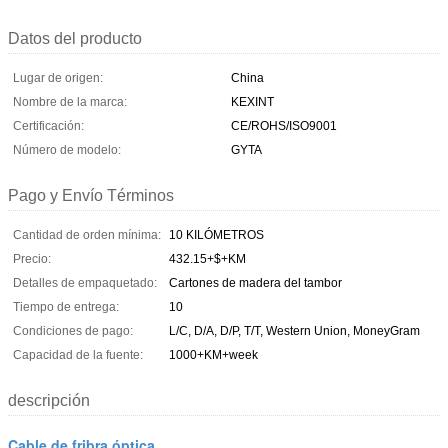
Datos del producto
Lugar de origen:
China
Nombre de la marca:
KEXINT
Certificación:
CE/ROHS/ISO9001
Número de modelo:
GYTA
Pago y Envío Términos
Cantidad de orden mínima:
10 KILÓMETROS
Precio:
432.15+$+KM
Detalles de empaquetado:
Cartones de madera del tambor
Tiempo de entrega:
10
Condiciones de pago:
L/C, D/A, D/P, T/T, Western Union, MoneyGram
Capacidad de la fuente:
1000+KM+week
descripción
Cable de fribra óptica