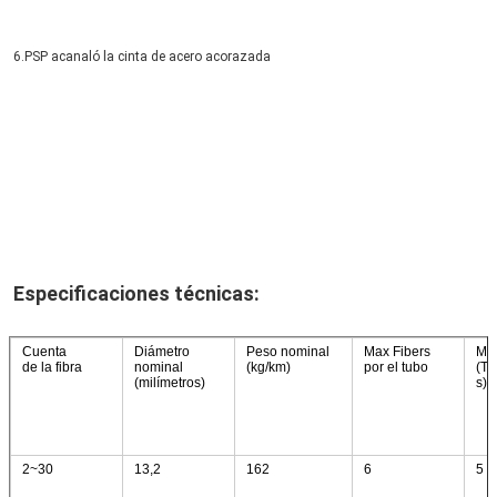
6.PSP acanaló la cinta de acero acorazada

Especificaciones técnicas:
Cuenta
Diámetro
Peso nominal
Max Fibers
Max
de la fibra
nominal
(kg/km)
por el tubo
(Tu
(milímetros)
s)
2~30
13,2
162
6
5