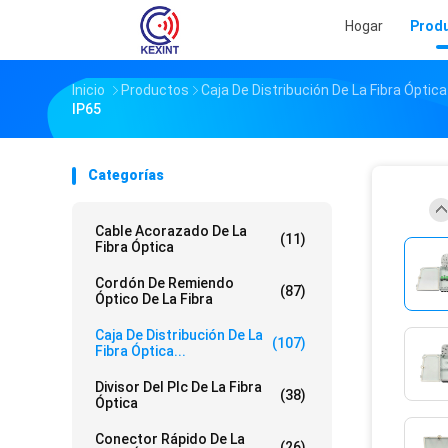
Hogar
Prod
Inicio
Productos
Caja De Distribución De La Fibra Óptica
IP65
Categorías
Cable Acorazado De La
(11)
Fibra Óptica
Cordón De Remiendo
(87)
Óptico De La Fibra
Caja De Distribución De La
(107)
Fibra Óptica...
Divisor Del Plc De La Fibra
(38)
Óptica
Conector Rápido De La
(26)