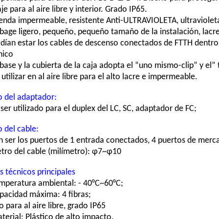
aje para al aire libre y interior. Grado IP65.
enda impermeable, resistente Anti-ULTRAVIOLETA, ultravioleta 
bage ligero, pequeño, pequeño tamaño de la instalación, lacre
odían estar los cables de descenso conectados de FTTH dentr
nico
 base y la cubierta de la caja adopta el “uno mismo-clip” y el” 
utilizar en al aire libre para el alto lacre e impermeable.
o del adaptador:
ser utilizado para el duplex del LC, SC, adaptador de FC;
 del cable:
n ser los puertos de 1 entrada conectados, 4 puertos de merc
tro del cable (milímetro): φ7~φ10
s técnicos principales
emperatura ambiental: - 40°C~60°C;
apacidad máxima: 4 fibras;
o para al aire libre, grado IP65
terial: Plástico de alto impacto.