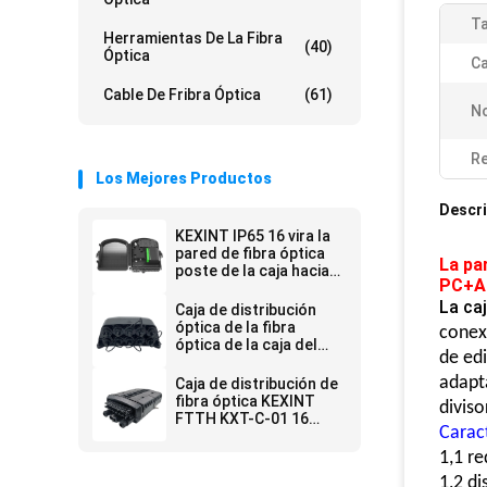
T
Herramientas De La Fibra
(40)
Óptica
Ca
Cable De Fribra Óptica
(61)
N
Re
Los Mejores Productos
Descri
KEXINT IP65 16 vira la
pared de fibra óptica
La pa
poste de la caja hacia
PC+A
el lado de babor común
de la distribución del
La caj
Caja de distribución
cierre del empalme
óptica de la fibra
conex
montado
óptica de la caja del
de edi
divisor de KEXINT 1X9
con mini SC
adapta
Caja de distribución de
Preconnected
fibra óptica KEXINT
diviso
FTTH KXT-C-01 16
Caract
núcleos al aire libre
IP68 impermeable
1,1 r
negro
1,2 di