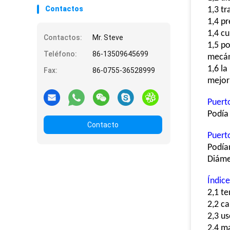
Contactos
1,3 tr
1,4 pr
1,4 cu
Contactos:
Mr. Steve
1,5 p
Teléfono:
86-13509645699
mecá
1,6 la
Fax:
86-0755-36528999
mejor 
Puert
Podía 
Contacto
Puerto
Podía
Diáme
Índice
2,1 t
2,2 c
2,3 us
2,4 ma