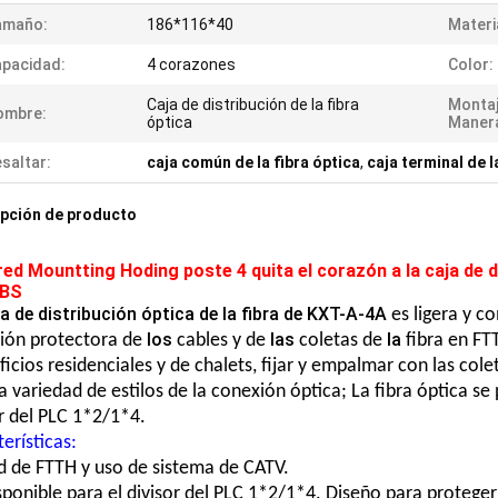
amaño:
186*116*40
Materi
pacidad:
4 corazones
Color:
Caja de distribución de la fibra
Montaj
ombre:
óptica
Maner
saltar:
caja común de la fibra óptica
,
caja terminal de l
pción de producto
red Mountting Hoding poste 4 quita el corazón a la caja de d
BS
a de distribución óptica de la fibra de KXT-A-4A
es ligera y 
los
las
la
ión protectora de
cables y de
coletas de
fibra en FT
ficios residenciales y de chalets, fijar y empalmar con las col
 variedad de estilos de la conexión óptica; La fibra óptica s
r del PLC 1*2/1*4.
erísticas:
ed de FTTH y uso de sistema de CATV.
sponible para el divisor del PLC 1*2/1*4. Diseño para proteger 