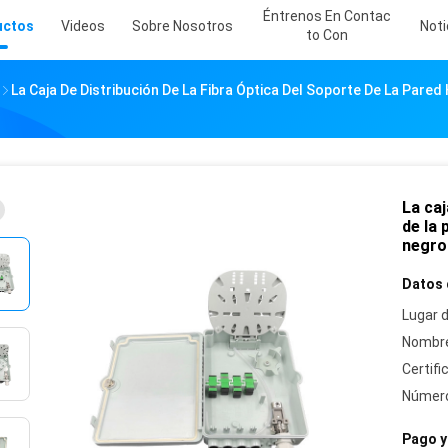
Éntrenos En Contac
uctos
Videos
Sobre Nosotros
Noti
To Con
La Caja De Distribución De La Fibra Óptica Del Soporte De La Pare
La caj
de la 
negro
Datos 
Lugar d
Nombre
Certifi
Número
Pago y