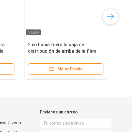
bra
2 en hacia fuera la caja de
la
distribución de arriba de la fibra
A2
óptica 16 que empalma el gris
negro de poste de la tenencia
Mejor Precio
Envíenos un correo
ficio 2, zona