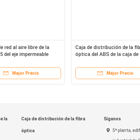
 red al aire libre de la
Caja de distribución de la fi
65 del eje impermeable
óptica del ABS de la caja de 
la distribución
terminación de FTTH G657
ignífuga
Mejor Precio
Mejor Precio
e la
Caja de distribución de la fibra
Síganos
5ª planta, edi
óptica