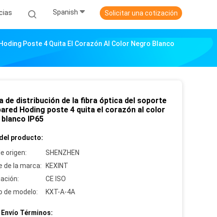
Spanish
cias
Solicitar una cotización
d Hoding Poste 4 Quita El Corazón Al Color Negro Blanco
a de distribución de la fibra óptica del soporte
pared Hoding poste 4 quita el corazón al color
 blanco IP65
del producto:
e origen:
SHENZHEN
 de la marca:
KEXINT
cación:
CE ISO
 de modelo:
KXT-A-4A
 Envío Términos: