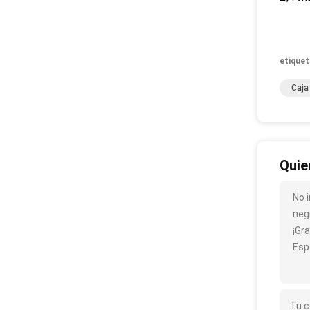
etiquet
Caja
Quie
No i
neg
¡Gra
Esp