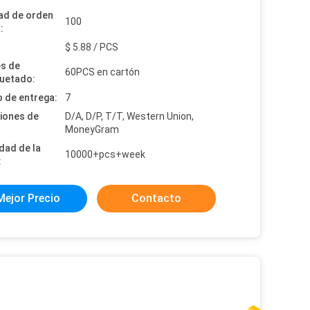
ad de orden
100
:
:
$ 5.88 / PCS
es de
60PCS en cartón
uetado:
 de entrega:
7
iones de
D/A, D/P, T/T, Western Union,
MoneyGram
dad de la
10000+pcs+week
:
Mejor Precio
Contacto