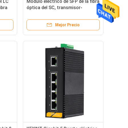
l LC
Módulo eléctrico de SFP de la fibra
ibra
óptica del SC, transmisor-
porción
receptor de la fibra óptica del solo
 1 par
modo
Mejor Precio