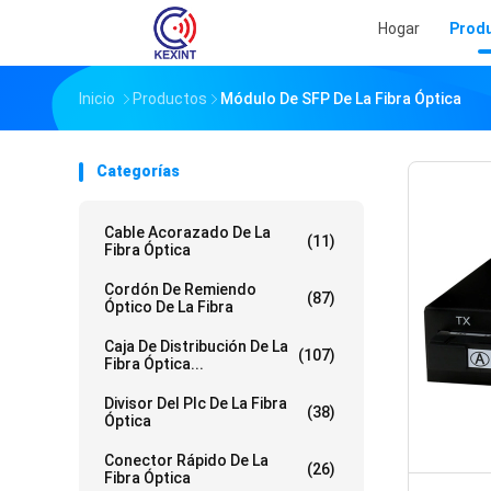
Hogar
Prod
Inicio
Productos
Módulo De SFP De La Fibra Óptica
Categorías
Cable Acorazado De La
(11)
Fibra Óptica
Cordón De Remiendo
(87)
Óptico De La Fibra
Caja De Distribución De La
(107)
Fibra Óptica...
Divisor Del Plc De La Fibra
(38)
Óptica
Conector Rápido De La
(26)
Fibra Óptica