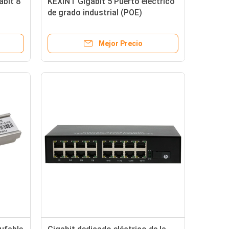
abit 8
KEXINT Gigabit 5 Puerto eléctrico
de grado industrial (POE)
n por
Conmutador de alimentación por
Ethernet
Mejor Precio