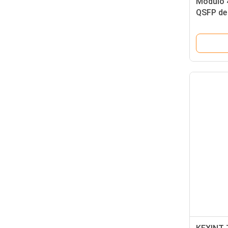
Módulo 
QSFP de 
la red p