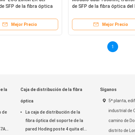
e SFP de la fibra óptica
de SFP de la fibra óptica del 
el LC de 10 gigabites
de Mini Gbic Module los 80
bles
Mejor Precio
Mejor Precio
1
e la
Caja de distribución de la fibra
Síganos
5ª planta, edi
óptica
industrial de
n de
La caja de distribución de la
fibra óptica del soporte de la
camino de Do
57A2
pared Hoding poste 4 quita el
distrito de L