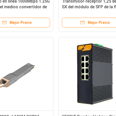
o en línea 1000Mbps 1.25G
Transmisor-receptor 1,25 de
el medios convertidor de
SX del módulo de SFP de la f
 óptica RJ45 del puerto 8 de
óptica de Gigabit Ethernet 
los 20km T1550 R1310nm de
Mejor Precio
Mejor Precio