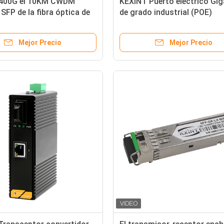
400G el 10KM CWDM
KEXINT Puerto eléctrico Gig
SFP de la fibra óptica de
de grado industrial (POE)
ara el centro de Big Data
Conmutador de alimentació
Ethernet
Mejor Precio
Mejor Precio