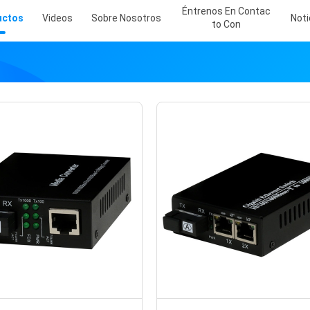
Éntrenos En Contac
uctos
Videos
Sobre Nosotros
Noti
To Con