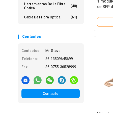
1 módul
Herramientas De La Fibra
(40)
de SFP d
Óptica
la fibra
Cable De Fribra Óptica
(61)
la fibra
Contactos
Contactos:
Mr. Steve
Teléfono:
86-13509645699
Fax:
86-0755-36528999
Contacto