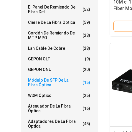
10M el 
El Panel De Remiendo De
Fiber M
(52)
Fibra Del ...
portuari
interrup
Cierre De La Fibra Óptica
(59)
Cordón De Remiendo De
(23)
MTP MPO
Lan Cable De Cobre
(28)
GEPON OLT
(9)
GEPON ONU
(20)
Módulo De SFP De La
(15)
Fibra Óptica
WDM Óptico
(25)
Atenuador De La Fibra
(16)
Óptica
Adaptadores De La Fibra
(45)
Óptica