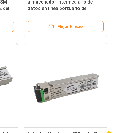
l SM
almacenador intermediario de
2 del
datos en línea portuario del
a fibra
módulo SX/LX del transmisor-
receptor de la fibra óptica de
Mejor Precio
1000Mbps 4 SFP 256K