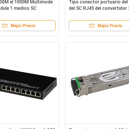
100M el 1000M Multimode
Tipo conector portuario de
odule 1 medios SC
del SC RJ45 del convertidor 
o RJ45 de la serie del
módulo el 1000M de SFP de l
tor del convertidor
óptica medios
Mejor Precio
Mejor Precio