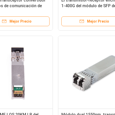
Transceptor convertidor
El transmisor-receptor ench
os de comunicación de
1-400G del módulo de SFP de
ptico 1 Gigabit 4 puerto
pequeña forma valora SC el 
o industrial (POE)
100km Diatance del LC
Mejor Precio
Mejor Precio
SMF LOS 20KM LR del
Módulo dual 1550nm, trans