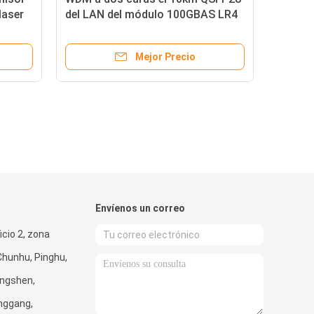
laser
del LAN del módulo 100GBAS LR4
KM
1310nm de SFP de la fibra óptica
Mejor Precio
Envíenos un correo
ficio 2, zona
 Chunhu, Pinghu,
ngshen,
onggang,