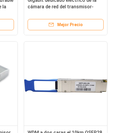
ufable
Gigabit dedicado eléctrico de la
 la
cámara de red del transmisor-
10-
receptor HD del módulo de SFP de
la fibra óptica
Mejor Precio
misor
WDM a dos caras el 10km QSFP28