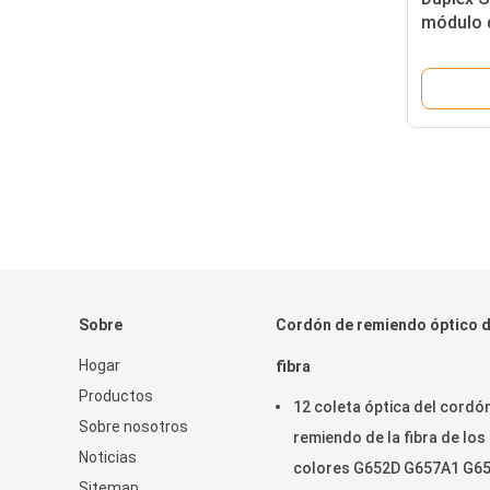
módulo d
del SC d
compati
Sobre
Cordón de remiendo óptico d
Hogar
fibra
Productos
12 coleta óptica del cordó
Sobre nosotros
remiendo de la fibra de los
Noticias
colores G652D G657A1 G6
Sitemap