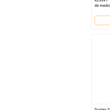
KEXINT 
de medi
puerto ó
eléctric
Duplex 