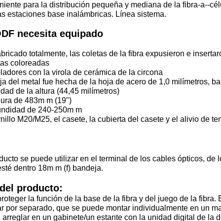
iente para la distribución pequeña y mediana de la fibra-a--célu
as estaciones base inalámbricas. Línea sistema.
DF necesita equipado
abricado totalmente, las coletas de la fibra expusieron e insert
tas coloreadas
ladores con la virola de cerámica de la circona
aja del metal fue hecha de la hoja de acero de 1,0 milímetros, b
idad de la altura (44,45 milímetros)
hura de 483m m (19")
fundidad de 240-250m m
ornillo M20/M25, el casete, la cubierta del casete y el alivio de t
ducto se puede utilizar en el terminal de los cables ópticos, de l
sté dentro 18m m (f) bandeja.
del producto:
roteger la función de la base de la fibra y del juego de la fibra.
ar por separado, que se puede montar individualmente en un marc
arreglar en un gabinete/un estante con la unidad digital de la di