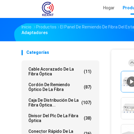
Hogar
Prod
Inicio
Productos
El Panel De Remiendo De Fibra Del Est
Adaptadores
Categorías
Cable Acorazado De La
(11)
Fibra Óptica
Cordón De Remiendo
(87)
Óptico De La Fibra
Caja De Distribución De La
(107)
Fibra Óptica...
Divisor Del Plc De La Fibra
(38)
Óptica
Conector Rápido De La
(26)