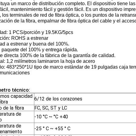
tuya un marco de distribución completo. El dispositivo tiene las 
fácil, mantenimiento fácil y gestión fácil. Es un dispositivo imp
, los terminales de red de fibra óptica, o los puntos de la retran
zación de la fibra, empalmar de fibra óptica del cable y el acces
dad: 1 PCS/porción y 19.5KG/5pcs
ción: ROHS a estrenar
dad a estrenar y buena del 100%.
n paquete del 100% y entrega rápida.
te directa 100% de la fábrica de la garantía de calidad.
al: 1,2 milímetros laminaron la hoja de acero
: 483*250*1U tipo de marco estándar de 19 pulgadas caja termin
omunicaciones
etro técnico:
mos capacidad
6/12 de los corazones
fibra
 de la fibra
FC, SC, ST y LC
ratura de
-10 °C ~ °C +40
o
ratura de
-25 ° C ~ +55 ° C
enamiento