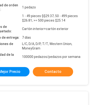
ad de orden
1 pedazo
:
1 - 49 pieces $$29.37; 50 - 499 pieces
:
$26.81; >= 500 pieces $25.14
es de
Cartón interior+cartón exterior
uetado:
 de entrega:
7 días
iones de
L/C, D/A, D/P, T/T, Western Union,
MoneyGram
dad de la
100000 pedazos/pedazos por semana
:
Mejor Precio
Contacto