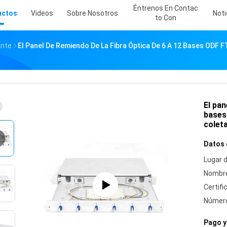
Éntrenos En Contac
uctos
Videos
Sobre Nosotros
Noti
To Con
ante
El Panel De Remiendo De La Fibra Óptica De 6 A 12 Bases OD
El pan
bases
colet
Datos 
Lugar d
Nombre
Certifi
Número
Pago y