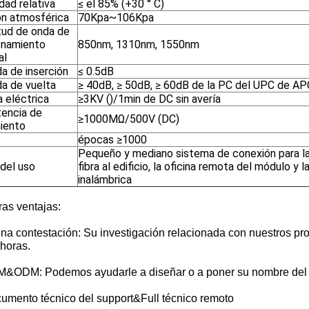
ad relativa
≤ el 85% (+30 ° C)
ón atmosférica
70Kpa~106Kpa
tud de onda de
onamiento
850nm, 1310nm, 1550nm
al
a de inserción
≤ 0.5dB
da de vuelta
≥ 40dB, ≥ 50dB, ≥ 60dB de la PC del UPC de AP
 eléctrica
≥3KV ()/1min de DC sin avería
tencia de
≥1000MΩ/500V (DC)
miento
épocas ≥1000
Pequeño y mediano sistema de conexión para la fi
del uso
fibra al edificio, la oficina remota del módulo y 
inalámbrica
as ventajas:
na contestación: Su investigación relacionada con nuestros pro
horas.
M&ODM: Podemos ayudarle a diseñar o a poner su nombre del l
cumento técnico del support&Full técnico remoto