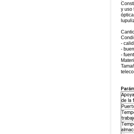
Consti
y uso 
óptica
lupuli
Canti
Condi
- cali
- bue
- fuen
Materi
Tamaño
telec
Parám
Apoya
de la 
Puerto
Tempe
trabaj
Tempe
almac