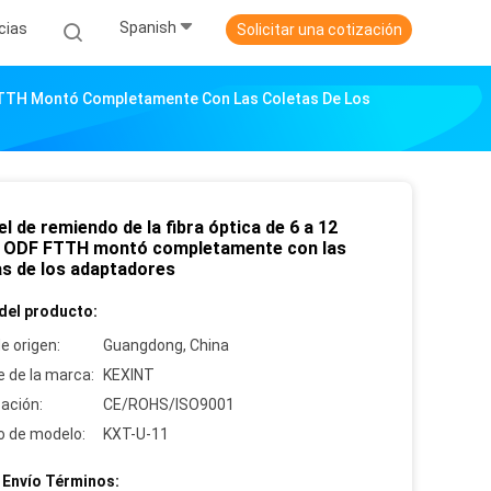
Spanish
cias
Solicitar una cotización
F FTTH Montó Completamente Con Las Coletas De Los
el de remiendo de la fibra óptica de 6 a 12
 ODF FTTH montó completamente con las
as de los adaptadores
del producto:
e origen:
Guangdong, China
 de la marca:
KEXINT
cación:
CE/ROHS/ISO9001
 de modelo:
KXT-U-11
 Envío Términos: