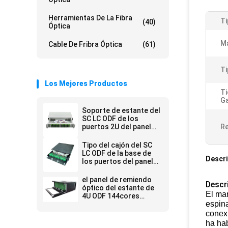
Herramientas De La Fibra
Ti
(40)
Óptica
Ma
Cable De Fribra Óptica
(61)
Ti
Los Mejores Productos
Ti
Ga
Soporte de estante del
SC LC ODF de los
puertos 2U del panel
Re
de remiendo de la fibra
óptica de KEXINT
Tipo del cajón del SC
FTTH 48
LC ODF de la base de
Descri
los puertos del panel
de remiendo de la fibra
óptica 72 de KEXINT
el panel de remiendo
Descr
FTTH
óptico del estante de
El mar
4U ODF 144cores
espina
SC/APC con el casete
12
conexi
ha hab