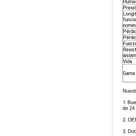
Humed
Presi
Longi
funci
nomin
Pérdid
Pérdi
Fuerza
Resis
aisla
Vida
Gama 
Nuestr
1.
Bue
de 24 
2. OE
3. Do