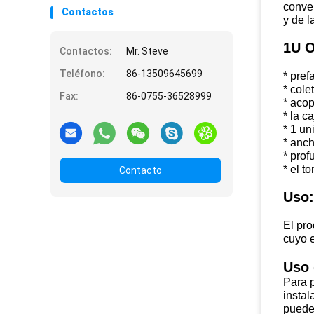
conven
Contactos
y de l
1U O
Contactos:
Mr. Steve
Teléfono:
86-13509645699
* pref
* cole
Fax:
86-0755-36528999
* acop
* la c
* 1 un
* anc
* pro
* el t
Contacto
Uso:
El pro
cuyo e
Uso 
Para p
instal
puede 