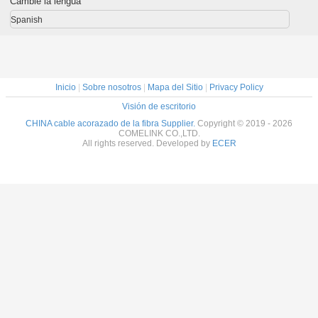
Cambie la lengua
FJV
modo de la base
fibra óptica de la
de ordenadores
de 144 
0,9 interiores
prueba de 2
de Big Data
Spanish
puertos quita el
corazón
Inicio
|
Sobre nosotros
|
Mapa del Sitio
|
Privacy Policy
Visión de escritorio
CHINA cable acorazado de la fibra Supplier.
Copyright © 2019 - 2026
COMELINK CO.,LTD.
All rights reserved. Developed by
ECER