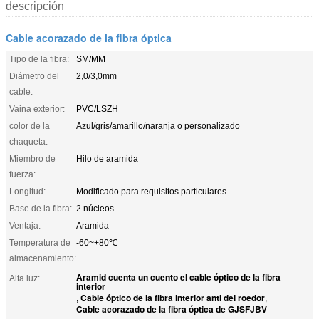
descripción
Cable acorazado de la fibra óptica
Tipo de la fibra:
SM/MM
Diámetro del
2,0/3,0mm
cable:
Vaina exterior:
PVC/LSZH
color de la
Azul/gris/amarillo/naranja o personalizado
chaqueta:
Miembro de
Hilo de aramida
fuerza:
Longitud:
Modificado para requisitos particulares
Base de la fibra:
2 núcleos
Ventaja:
Aramida
Temperatura de
-60~+80℃
almacenamiento:
Aramid cuenta un cuento el cable óptico de la fibra
Alta luz:
interior
Cable óptico de la fibra interior anti del roedor
,
,
Cable acorazado de la fibra óptica de GJSFJBV