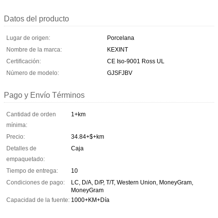
Datos del producto
Lugar de origen:
Porcelana
Nombre de la marca:
KEXINT
Certificación:
CE Iso-9001 Ross UL
Número de modelo:
GJSFJBV
Pago y Envío Términos
Cantidad de orden
1+km
mínima:
Precio:
34.84+$+km
Detalles de
Caja
empaquetado:
Tiempo de entrega:
10
Condiciones de pago:
LC, D/A, D/P, T/T, Western Union, MoneyGram,
MoneyGram
Capacidad de la fuente:
1000+KM+Día