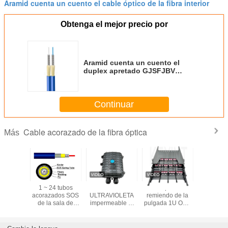
Aramid cuenta un cuento el cable óptico de la fibra interior
Obtenga el mejor precio por
Aramid cuenta un cuento el
duplex apretado GJSFJBV
acorazado del almacenador
intermediario de la fibra del
roedor anti interior del cable
Continuar
óptico
Cable acorazado de la fibra óptica
Más
ico liado
1 ~ 24 tubos
El cierre
144 el panel de
Cables de
e la fibra
acorazados SOS
ULTRAVIOLETA
remiendo de la
óptica aco
ada de
de la sala de
impermeable al
pulgada 1U ODF
interiore
tifilar de
ordenadores del
aire libre FTTH
de la alta
KEXINT G
nta de
cable de fribra
IP68 6-96 del
densidad 19 de la
cable ac
T FTTH
óptica del solo
empalme de la
base para la sala
multifilar 