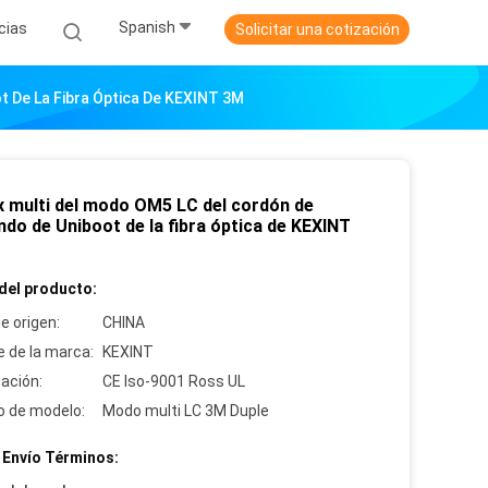
Spanish
cias
Solicitar una cotización
t De La Fibra Óptica De KEXINT 3M
x multi del modo OM5 LC del cordón de
do de Uniboot de la fibra óptica de KEXINT
del producto:
e origen:
CHINA
 de la marca:
KEXINT
cación:
CE Iso-9001 Ross UL
 de modelo:
Modo multi LC 3M Duple
 Envío Términos: