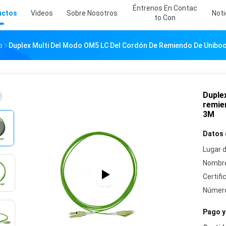
Éntrenos En Contac
uctos
Videos
Sobre Nosotros
Noti
To Con
a
Duplex Multi Del Modo OM5 LC Del Cordón De Remiendo De Uniboo
Duple
remien
3M
Datos 
Lugar d
Nombre
Certifi
Número
Pago y