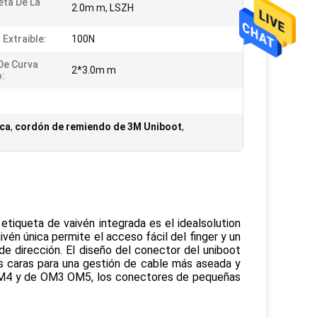
ta De La
2.0m m, LSZH
 Extraible:
100N
De Curva
2*3.0m m
:
ica
,
cordón de remiendo de 3M Uniboot
,
iqueta de vaivén integrada es el idealsolution 
én única permite el acceso fácil del finger y un 
e dirección. El diseño del conector del uniboot 
dos caras para una gestión de cable más aseada y 
OM4 y de OM3 OM5, los conectores de pequeñas 