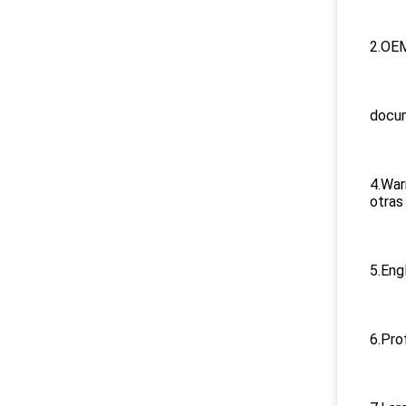
2.OEM
docum
4.War
otras
5.Eng
6.Pro