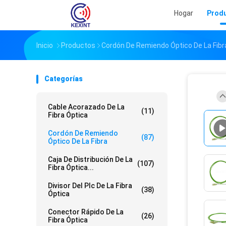
Hogar
Prod
Inicio
Productos
Cordón De Remiendo Óptico De La Fibr
Categorías
Cable Acorazado De La
(11)
Fibra Óptica
Cordón De Remiendo
(87)
Óptico De La Fibra
Caja De Distribución De La
(107)
Fibra Óptica...
Divisor Del Plc De La Fibra
(38)
Óptica
Conector Rápido De La
(26)
Fibra Óptica