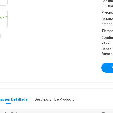
Cantid
mínima
Precio
Detall
empaq
Tiempo
Condic
pago:
Capaci
fuente
ación Detallada
Descripción De Producto