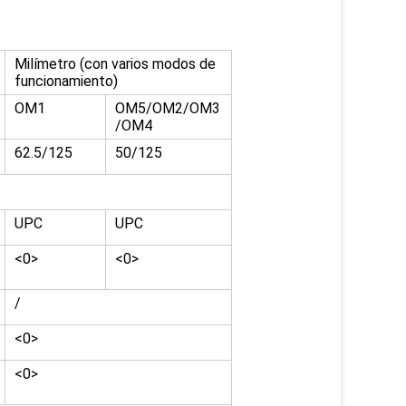
Milímetro (con varios modos de
funcionamiento)
OM1
OM5/OM2/OM3
/OM4
62.5/125
50/125
UPC
UPC
<0>
<0>
/
<0>
<0>