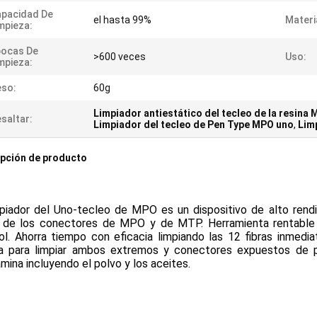
pacidad De
el hasta 99%
Materi
mpieza:
pocas De
>600 veces
Uso:
mpieza:
eso:
60g
Limpiador antiestático del tecleo de la resina
saltar:
Limpiador del tecleo de Pen Type MPO uno
,
Lim
pción de producto
mpiador del Uno-tecleo de MPO es un dispositivo de alto rendim
a de los conectores de MPO y de MTP. Herramienta rentable par
ol. Ahorra tiempo con eficacia limpiando las 12 fibras inmedi
a para limpiar ambos extremos y conectores expuestos de pu
mina incluyendo el polvo y los aceites.