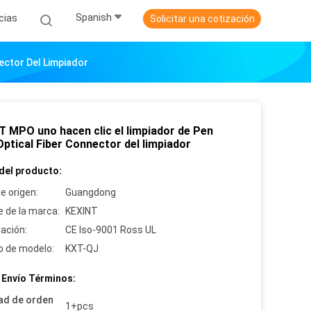
Spanish
cias
Solicitar una cotización
ector Del Limpiador
T MPO uno hacen clic el limpiador de Pen
ptical Fiber Connector del limpiador
del producto:
e origen:
Guangdong
 de la marca:
KEXINT
cación:
CE Iso-9001 Ross UL
 de modelo:
KXT-QJ
 Envío Términos:
ad de orden
1+pcs