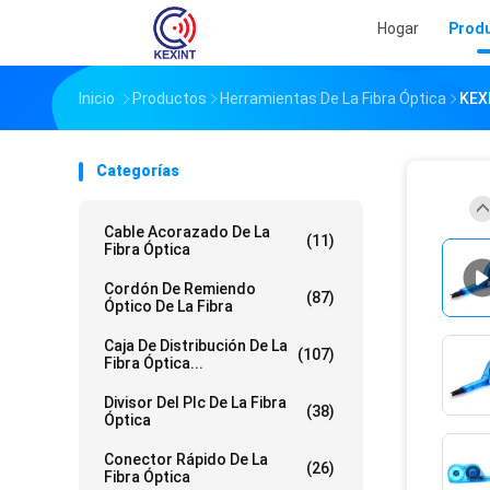
Hogar
Prod
Inicio
Productos
Herramientas De La Fibra Óptica
KEXI
Categorías
Cable Acorazado De La
(11)
Fibra Óptica
Cordón De Remiendo
(87)
Óptico De La Fibra
Caja De Distribución De La
(107)
Fibra Óptica...
Divisor Del Plc De La Fibra
(38)
Óptica
Conector Rápido De La
(26)
Fibra Óptica