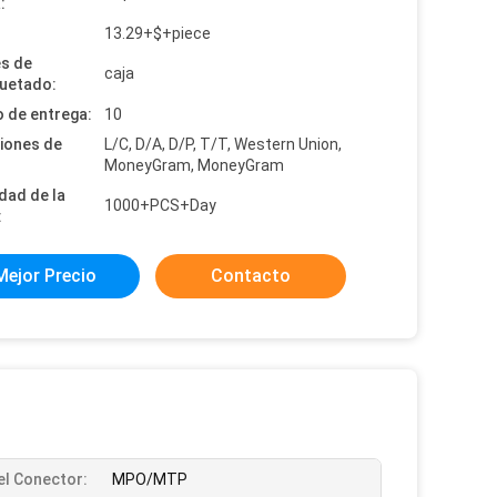
:
:
13.29+$+piece
es de
caja
uetado:
 de entrega:
10
iones de
L/C, D/A, D/P, T/T, Western Union,
MoneyGram, MoneyGram
dad de la
1000+PCS+Day
:
Mejor Precio
Contacto
el Conector:
MPO/MTP