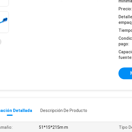
mínima
Precio
Detall
empaq
Tiempo
Condic
pago:
Capaci
fuente
ación Detallada
Descripción De Producto
amaño:
51*15*215m m
Tipo D