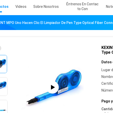
Éntrenos En Contac
uctos
Videos
Sobre Nosotros
Noti
To Con
NT MPO Uno Hacen Clic El Limpiador De Pen Type Optical Fiber Conn
KEXIN
Type O
Datos 
Lugar d
Nombre
Certifi
Número
Pago y
Cantid