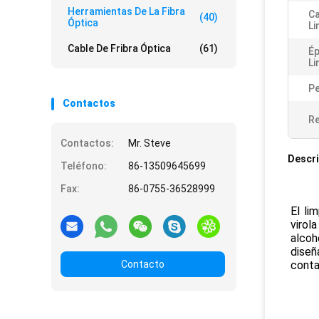
Herramientas De La Fibra
Ca
(40)
Óptica
Li
Cable De Fribra Óptica
(61)
É
Li
P
Contactos
Re
Contactos:
Mr. Steve
Descri
Teléfono:
86-13509645699
Fax:
86-0755-36528999
El li
virol
alcoh
diseñ
Contacto
conta