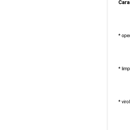
Cara
* ope
* lim
* viro