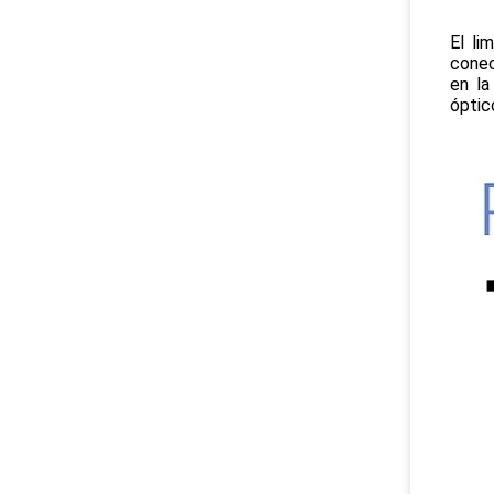
El li
conec
en la
óptic