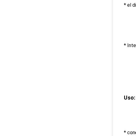
* el 
* Int
Uso:
* con