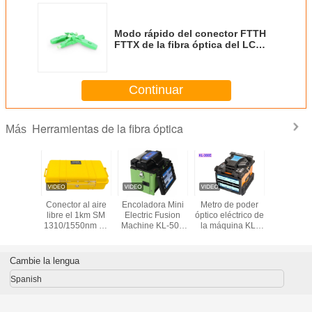
Modo rápido del conector FTTH
FTTX de la fibra óptica del LC
APC solo
Continuar
Herramientas de la fibra óptica
Más
lástico
Conector al aire
Encoladora Mini
Metro de poder
Herramie
iones
libre el 1km SM
Electric Fusion
óptico eléctrico de
curado de
 de FTTH
1310/1550nm de
Machine KL-500
la máquina KL-
óptica vert
ancho de
la herramienta
1.3Kg de las
630E de la fusión
cable 
adera de
SC/APC LC/APC
herramientas de
de la encoladora
remiend
re de
de la fibra óptica
la fibra óptica del
de las
equipo de
Cambie la lengua
o de la
de la caja de
PDA
herramientas de
FTT
óptica
cable del
la fibra óptica del
Spanish
lanzamiento de
PDA de FTTH
OTDR