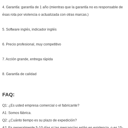
4. Garantía: garantía de 1 año (mientras que la garantía no es responsable de
ésas rota por violencia o actualizada con otras marcas.)
5. Software inglés, indicador inglés
6. Precio profesional, muy competitivo
7. Acción grande, entrega rápida
8. Garantía de calidad
FAQ:
Q1: ¿Es usted empresa comercial o el fabricante?
A1: Somos fábrica.
Q2: ¿Cuánto tiempo es su plazo de expedición?
A2: Es generalmente 5-10 días si las mercancías están en existencia. o es 15-