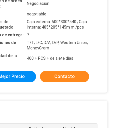
ad de orden
Negociación
:
:
negotiable
es de
Caja externa: 500*300*540 ; Caja
uetado:
interna: 485*285*145m m /pcs
 de entrega:
7
iones de
T/T, L/C, D/A, D/P, Western Union,
MoneyGram
dad de la
400 + PCS + de siete días
:
Mejor Precio
Contacto