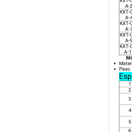
KXT-
A-
KXT-
A-
KXT-
A-
KXT-
A-
KXT-
A-1
Mó
Materi
Peso:
Esp
1
2
3
4
5
6