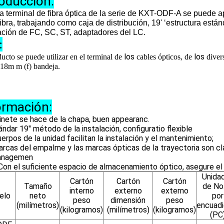
roducción:
a terminal de fibra óptica de la serie de KXT-ODF-A se puede a
fibra, trabajando como caja de distribución, 19' ‘estructura están
ación de FC, SC, ST, adaptadores del LC.
:
los
los
ucto se puede utilizar en el terminal de
cables ópticos, de
diver
 18m m (
f)
bandeja.
ormación:
inete se hace de la chapa, buen appearanc.
ándar 19" método de la instalación, configuratio flexible
erpos de la unidad facilitan la instalación y el mantenimiento;
rcas del empalme y las marcas ópticas de la trayectoria son cl
anagemen
 el suficiente espacio de almacenamiento óptico, asegure el rad
Unida
Cartón
Cartón
Cartón
Tamaño
de No
interno
externo
externo
elo
neto
por
peso
dimensión
peso
(milímetros)
encuadi
(kilogramos)
(milímetros)
(kilogramos)
(PC