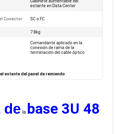
Gabinete aumentable del
estante en Data Center
el Conector:
SC o FC
7.8kg
Comandante aplicado en la
conexión de rama de la
terminación del cable óptico
el estante del panel de remiendo
base 3U 48
a de
la