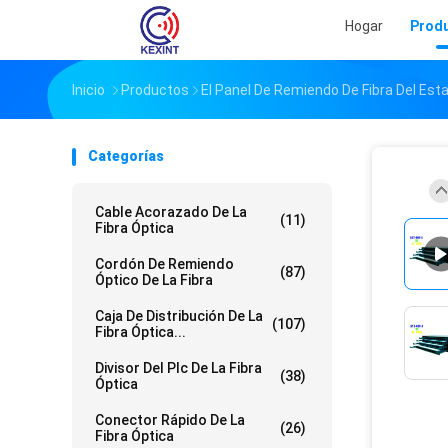
Hogar
Prod
Inicio
Productos
El Panel De Remiendo De Fibra Del Est
Categorías
Cable Acorazado De La
(11)
Fibra Óptica
Cordón De Remiendo
(87)
Óptico De La Fibra
Caja De Distribución De La
(107)
Fibra Óptica...
Divisor Del Plc De La Fibra
(38)
Óptica
Conector Rápido De La
(26)
Fibra Óptica