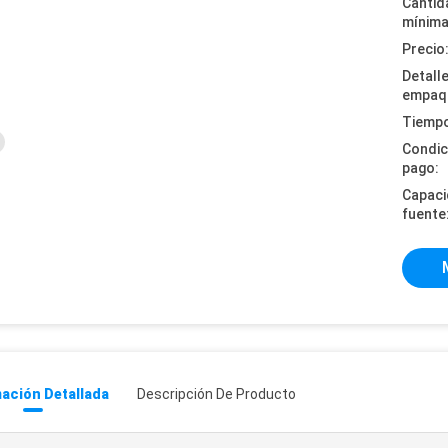
Cantid
mínima
Precio
Detall
empaq
Tiempo
Condic
pago:
Capaci
fuente
ación Detallada
Descripción De Producto