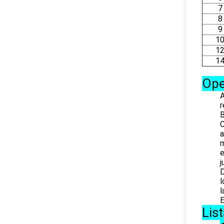
7
8
9
1
1
1
Ope
A
r
B
C
a
m
e
j
D
l
l
E.Posi
Lis