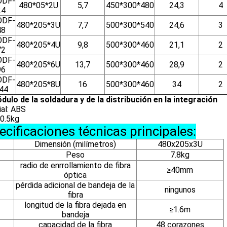
ODF-
480*05*2U
5,7
450*300*480
24,3
4
24
ODF-
480*205*3U
7,7
500*300*540
24,6
3
48
ODF-
480*205*4U
9,8
500*300*460
21,1
2
72
ODF-
480*205*6U
13,7
500*300*460
28,9
2
96
ODF-
480*205*8U
16
500*300*460
34
2
44
dulo de la soldadura y de la distribución en la integración
al: ABS
 0.5kg
ecificaciones técnicas principales:
Dimensión (milímetros)
480x205x3U
Peso
7.8kg
radio de enrrollamiento de fibra
≥40mm
óptica
pérdida adicional de bandeja de la
ningunos
fibra
longitud de la fibra dejada en
≥1.6m
bandeja
capacidad de la fibra
48 corazones