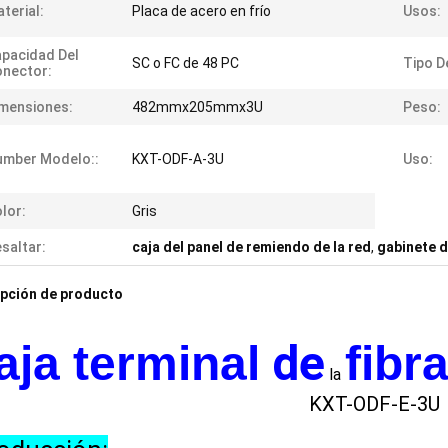
terial:
Placa de acero en frío
Usos:
pacidad Del
SC o FC de 48 PC
Tipo D
nector:
mensiones:
482mmx205mmx3U
Peso:
umber Modelo::
KXT-ODF-A-3U
Uso:
lor:
Gris
saltar:
caja del panel de remiendo de la red
,
gabinete d
pción de producto
de
aja terminal
fibr
la
KXT-ODF-E-3U