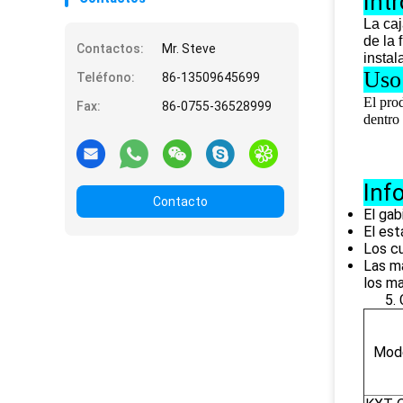
Int
La caj
de la 
Contactos:
Mr. Steve
instal
Uso
Teléfono:
86-13509645699
El prod
Fax:
86-0755-36528999
dentro
Inf
Contacto
El gab
El est
Los cu
Las ma
los m
5. Con
Mod