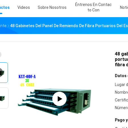
Éntrenos En Contac
uctos
Videos
Sobre Nosotros
Noti
To Con
ante
48 Gabinetes Del Panel De Remiendo De Fibra Portuarios Del Es
48 gab
portua
fibra
Datos 
Lugar d
Nombre
Certifi
Número
Pago y