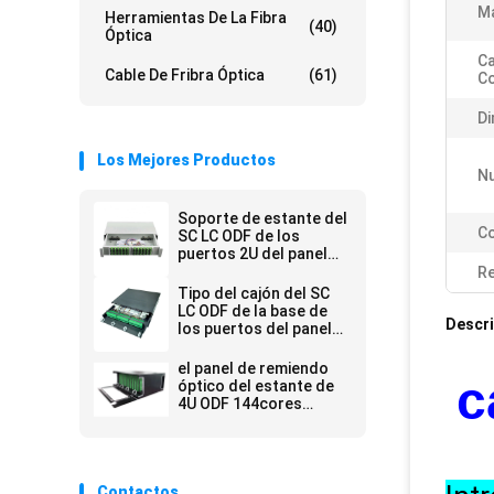
Ma
Herramientas De La Fibra
(40)
Óptica
Ca
Cable De Fribra Óptica
(61)
Co
Di
Los Mejores Productos
N
Soporte de estante del
Co
SC LC ODF de los
puertos 2U del panel
de remiendo de la fibra
Re
óptica de KEXINT
Tipo del cajón del SC
FTTH 48
LC ODF de la base de
Descri
los puertos del panel
de remiendo de la fibra
óptica 72 de KEXINT
el panel de remiendo
c
FTTH
óptico del estante de
4U ODF 144cores
SC/APC con el casete
12
Contactos