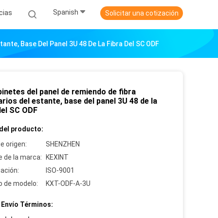
Spanish
cias
Solicitar una cotización
tante, Base Del Panel 3U 48 De La Fibra Del SC ODF
inetes del panel de remiendo de fibra
rios del estante, base del panel 3U 48 de la
 del SC ODF
del producto:
e origen:
SHENZHEN
 de la marca:
KEXINT
cación:
ISO-9001
 de modelo:
KXT-ODF-A-3U
 Envío Términos: