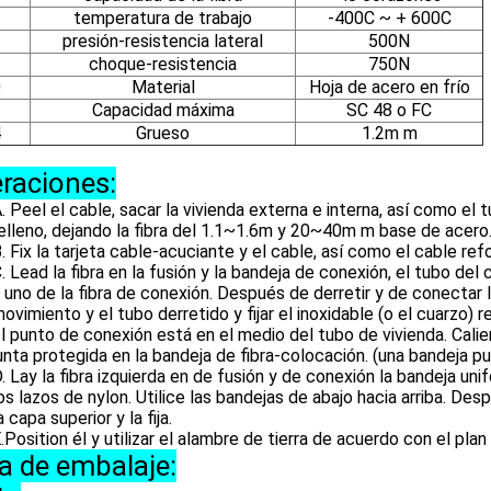
temperatura de trabajo
-400C ~ + 600C
presión-resistencia lateral
500N
choque-resistencia
750N
0
Material
Hoja de acero en frío
2
Capacidad máxima
SC 48 o FC
4
Grueso
1.2m m
raciones:
. Peel el cable, sacar la vivienda externa e interna, así como el t
elleno, dejando la fibra del 1.1~1.6m y 20~40m m base de acero
. Fix la tarjeta cable-acuciante y el cable, así como el cable ref
. Lead la fibra en la fusión y la bandeja de conexión, el tubo del 
 uno de la fibra de conexión. Después de derretir y de conectar la
ovimiento y el tubo derretido y fijar el inoxidable (o el cuarzo) 
l punto de conexión está en el medio del tubo de vivienda. Calie
unta protegida en la bandeja de fibra-colocación. (una bandeja 
. Lay la fibra izquierda en de fusión y de conexión la bandeja uni
os lazos de nylon. Utilice las bandejas de abajo hacia arriba. De
a capa superior y la fija.
tion él y utilizar el alambre de tierra de acuerdo con el plan
ta de embalaje: