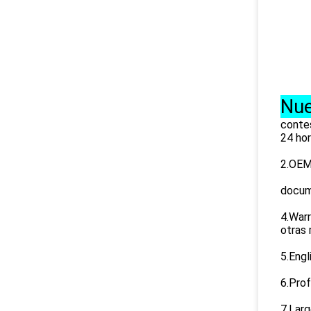
Nue
contes
24 hor
2.OEM
docum
4.Warr
otras 
5.Engl
6.Prof
7.Larg