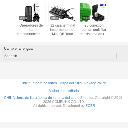
orizontal
Operadores de
12 caja terminal
96 conexión
12 base 
ibre 2 del
las
impermeable de
común multifilar
fuera del 
me del
telecomunicaciones
Mini Off Road
del sistema de red
divisor al a
e fribra
del cierre de la
Antenna ODVA
de la fibra óptica
del PLC de
e KEXINT
fibra óptica de la
IP68 del cierre de
FTTX del cierre de
x 8 del cie
 2 fuera
bóveda de la
la fibra óptica de
la base
fibra óptic
Cambie la lengua
prenda
base FTTH de la
la base
ble IP68
prenda
Spanish
impermeable IP68
288 de alta
calidad
Inicio
|
Sobre nosotros
|
Mapa del Sitio
|
Privacy Policy
Visión de escritorio
CHINA cierre de fibra óptica de la junta del cable Supplier.
Copyright © 2019 -
2026 COMELINK CO.,LTD.
All rights reserved. Developed by
ECER