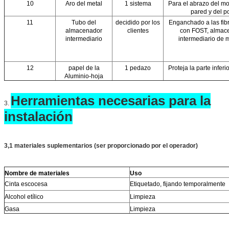
10
Aro del metal
1 sistema
Para el abrazo del mo
pared y del p
11
Tubo del
decidido por los
Enganchado a las fibr
almacenador
clientes
con FOST, almac
intermediario
intermediario de 
12
papel de la
1 pedazo
Proteja la parte infer
Aluminio-hoja
Herramientas necesarias para la
3.
instalación
3,1 materiales suplementarios (ser proporcionado por el operador)
Nombre de materiales
Uso
Cinta escocesa
Etiquetado, fijando temporalmente
Alcohol etílico
Limpieza
Gasa
Limpieza