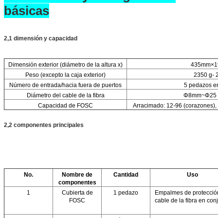
básicas
2,1 dimensión y capacidad
Dimensión exterior (diámetro de la altura x)
435mm×1
Peso (excepto la caja exterior)
2350 g- 
Número de entrada/hacia fuera de puertos
5 pedazos e
Diámetro del cable de la fibra
Φ8mm~Φ25 m
Capacidad de FOSC
Arracimado: 12-96 (corazones), 
2,2 componentes principales
No.
Nombre de
Cantidad
Uso
componentes
1
Cubierta de
1 pedazo
Empalmes de protecció
FOSC
cable de la fibra en con