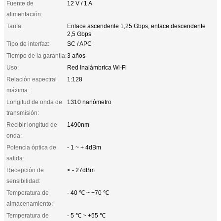
Fuente de
12 V / 1 A
alimentación:
Tarifa:
Enlace ascendente 1,25 Gbps, enlace descendente
2,5 Gbps
Tipo de interfaz:
SC / APC
Tiempo de la garantía:
3 años
Uso:
Red Inalámbrica Wi-Fi
Relación espectral
1:128
máxima:
Longitud de onda de
1310 nanómetro
transmisión:
Recibir longitud de
1490nm
onda:
Potencia óptica de
- 1 ~ + 4dBm
salida:
Recepción de
< - 27dBm
sensibilidad:
Temperatura de
- 40 ℃ ~ +70 ℃
almacenamiento:
Temperatura de
- 5 ℃ ~ +55 ℃