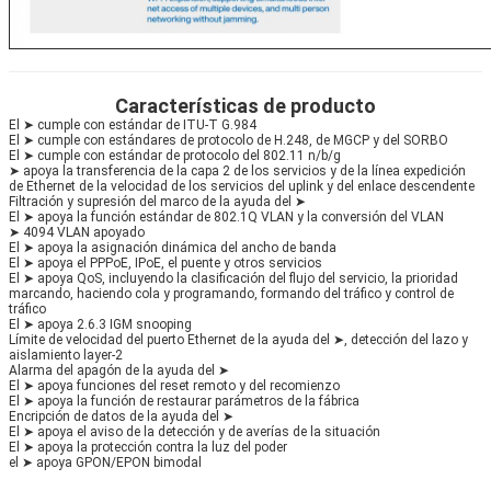
Características de producto
El ➤ cumple con estándar de ITU-T G.984
El ➤ cumple con estándares de protocolo de H.248, de MGCP y del SORBO
El ➤ cumple con estándar de protocolo del 802.11 n/b/g
➤ apoya la transferencia de la capa 2 de los servicios y de la línea expedición 
de Ethernet de la velocidad de los servicios del uplink y del enlace descendente
Filtración y supresión del marco de la ayuda del ➤
El ➤ apoya la función estándar de 802.1Q VLAN y la conversión del VLAN
➤ 4094 VLAN apoyado
El ➤ apoya la asignación dinámica del ancho de banda
El ➤ apoya el PPPoE, IPoE, el puente y otros servicios
El ➤ apoya QoS, incluyendo la clasificación del flujo del servicio, la prioridad 
marcando, haciendo cola y programando, formando del tráfico y control de 
tráfico
El ➤ apoya 2.6.3 IGM snooping
Límite de velocidad del puerto Ethernet de la ayuda del ➤, detección del lazo y 
aislamiento layer-2
Alarma del apagón de la ayuda del ➤
El ➤ apoya funciones del reset remoto y del recomienzo
El ➤ apoya la función de restaurar parámetros de la fábrica
Encripción de datos de la ayuda del ➤
El ➤ apoya el aviso de la detección y de averías de la situación
El ➤ apoya la protección contra la luz del poder
el ➤ apoya GPON/EPON bimodal