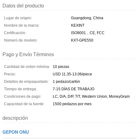
Datos del producto
Lugar de origen:
Guangdong, China
Nombre de la marca:
KEXINT
Certificación:
ISO9001，CE, FCC
Número de modelo:
KXT-GPE550
Pago y Envío Términos
Cantidad de orden mínima:
10 piezas
Precio:
USD 11.35-13.06/piece
Detalles de empaquetado:
1 pedazo/cartón
Tiempo de entrega:
7-15 DÍAS DE TRABAJO
Condiciones de pago:
LC, D/A, D/P, T/T, Western Union, MoneyGram
Capacidad de la fuente:
1500 pedazos por mes
descripción
GEPON ONU