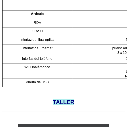
Artículo
RDA
FLASH
Interfaz de fibra óptica
Interfaz de Ethernet
puerto ad
Deja un men
3 x 10
Interfaz del teléfono
¡Te llamaremos
WiFi inalámbrico
R
Puerto de USB
TALLER