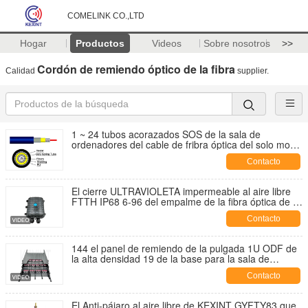
COMELINK CO.,LTD
Hogar
Productos
Videos
Sobre nosotros
>>
Cordón de remiendo óptico de la fibra
Calidad
supplier.
1 ~ 24 tubos acorazados SOS de la sala de
ordenadores del cable de fribra óptica del solo modo
de la base 0,9 interiores
Contacto
El cierre ULTRAVIOLETA impermeable al aire libre
FTTH IP68 6-96 del empalme de la fibra óptica de la
prueba de 2 puertos quita el corazón
Contacto
144 el panel de remiendo de la pulgada 1U ODF de
la alta densidad 19 de la base para la sala de
ordenadores de Big Data
Contacto
El Anti-pájaro al aire libre de KEXINT GYFTY83 que