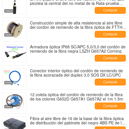
picotea la central del no metal de la Rata-prueba
fortalece el cable de la fibra óptica de FRP
Contacto
Construcción simple de alta resistencia al aire libre
del cordón de remiendo de la fibra óptica de FTTH
G657B3 3,0 Kevlar TPU
Contacto
Armadura óptica IP68 SC/APC 5,0/3,0 del cordón de
remiendo de la fibra negra LSZH G657A2 Corning
Contacto
Conector interior óptico del cordón de remiendo de
la fibra acorazada del duplex 3,0 SOS DX LC/UPC
Contacto
12 coleta óptica del cordón de remiendo de la fibra
de los colores G652D G657A1 G657A2 el 1m 1.5m
Contacto
Fibra al aire libre de 16 de la base de la fibra óptica
de distribución del gabinete del negro ABS PE de la
PC que empalma 1*16