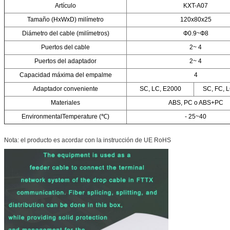
Artículo
KXT-A07
Tamaño (HxWxD) milímetro
120x80x25
Diámetro del cable (milímetros)
Ф0.9~Ф8
Puertos del cable
2~ 4
Puertos del adaptador
2~ 4
Capacidad máxima del empalme
4
Adaptador conveniente
SC, LC, E2000
SC, FC, 
Materiales
ABS, PC o ABS+PC
EnvironmentalTemperature (℃)
- 25~40
Nota: el producto es acordar con la instrucción de UE RoHS