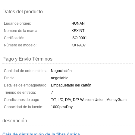
Datos del producto
Lugar de origen:
HUNAN
Nombre de la marca:
KEXINT
Certificación:
ISO-9001
Número de modelo:
KXT-A07
Pago y Envío Términos
Cantidad de orden mínima:
Negociación
Precio:
negotiable
Detalles de empaquetado:
Empaquetado del cartón
Tiempo de entrega:
7
Condiciones de pago:
T/T, L/C, D/A, D/P, Western Union, MoneyGram
Capacidad de la fuente:
1000pcs/Day
descripción
Caja de distribución de la fibra óptica