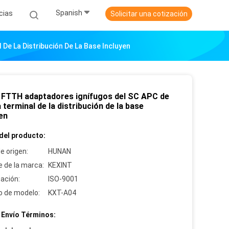
Spanish
cias
Solicitar una cotización
De La Distribución De La Base Incluyen
i FTTH adaptadores ignífugos del SC APC de
a terminal de la distribución de la base
en
del producto:
e origen:
HUNAN
 de la marca:
KEXINT
cación:
ISO-9001
 de modelo:
KXT-A04
 Envío Términos: