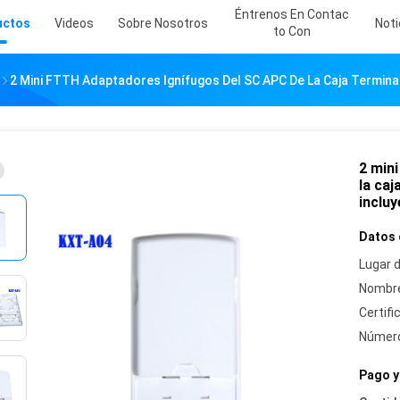
Éntrenos En Contac
uctos
Videos
Sobre Nosotros
Noti
To Con
2 Mini FTTH Adaptadores Ignífugos Del SC APC De La Caja Terminal 
2 min
la caj
incluy
Datos 
Lugar d
Nombre
Certifi
Número
Pago y