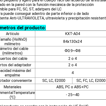
 pequeño y ligero para el cuerpo fácil del acuerdo de la instala
do en la pared con la función mecánica de la protección
nible para FC, SC, ST, adatpers del LC
bra puede conseguir adentro de parte inferior o de lado
tente Anti-ULTRAVIOLETA, ultravioleta y precipitación resisten
metros del producto:
Artículo
KXT-A04
Tamaño (HxWxD)
84x130x24
milímetro
iámetro del cable
Ф0.9~Ф8
(milímetros)
uertos del cable
2 o 4
rtos del adaptador
2 o 4
acidad máxima del
4
empalme
ptador conveniente
SC, LC, E2000
SC, FC, LC, E2000
Materiales
ABS, PC o ABS+PC
onmentalTemperature
- 25~40
(℃)