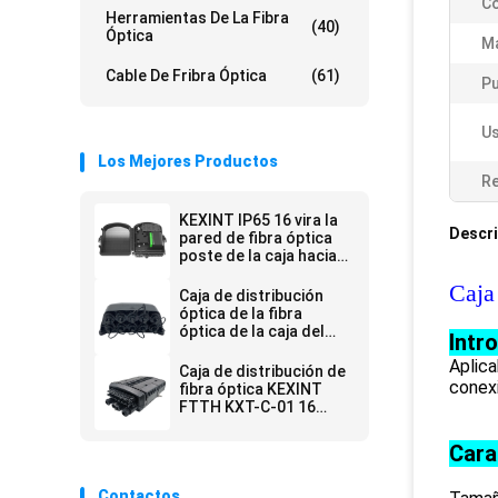
Co
Herramientas De La Fibra
(40)
Óptica
Ma
Cable De Fribra Óptica
(61)
Pu
Us
Los Mejores Productos
Re
KEXINT IP65 16 vira la
Descri
pared de fibra óptica
poste de la caja hacia
el lado de babor común
Caja
de la distribución del
Caja de distribución
cierre del empalme
óptica de la fibra
montado
óptica de la caja del
Intr
divisor de KEXINT 1X9
Aplica
con mini SC
Caja de distribución de
Preconnected
conexi
fibra óptica KEXINT
FTTH KXT-C-01 16
núcleos al aire libre
IP68 impermeable
Cara
negro
Contactos