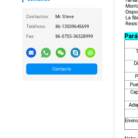
Tamaño
·Monta
·Dispo
Contactos:
Mr. Steve
·La fi
·Resis
Teléfono:
86-13509645699
Pará
Fax:
86-0755-36528999
D
Contacto
P
Pue
Cap
Ada
Envir