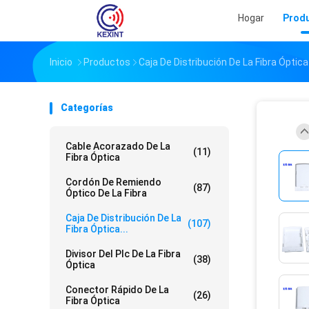
Hogar
Prod
Inicio
Productos
Caja De Distribución De La Fibra Óptica
Categorías
Cable Acorazado De La
(11)
Fibra Óptica
Cordón De Remiendo
(87)
Óptico De La Fibra
Caja De Distribución De La
(107)
Fibra Óptica...
Divisor Del Plc De La Fibra
(38)
Óptica
Conector Rápido De La
(26)
Fibra Óptica