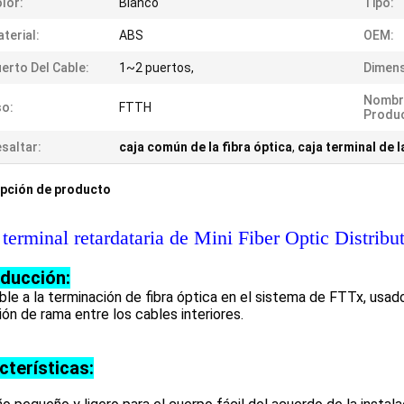
lor:
Blanco
Tipo:
terial:
ABS
OEM:
erto Del Cable:
1~2 puertos,
Dimens
Nombr
o:
FTTH
Produ
saltar:
caja común de la fibra óptica
,
caja terminal de l
pción de producto
 terminal retardataria de Mini Fiber Optic Distri
oducción:
ble a la terminación de fibra óptica en el sistema de FTTx, usado
ón de rama entre los cables interiores.
cterísticas: