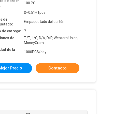
ad de orden
100 PC
:
:
$+0.51+1pcs
es de
Empaquetado del cartón
uetado:
 de entrega:
7
iones de
T/T, L/C, D/A, D/P, Western Union,
MoneyGram
dad de la
1000PCS/day
:
Mejor Precio
Contacto