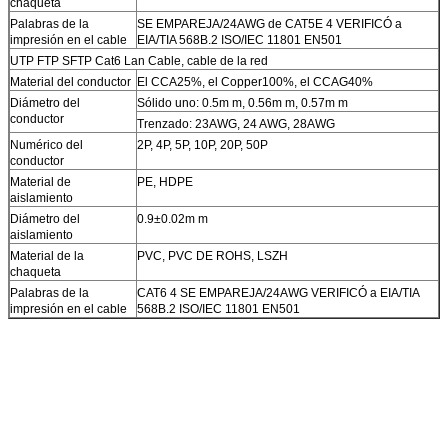
chaqueta
Palabras de la
SE EMPAREJA/24AWG de CAT5E 4 VERIFICÓ a
impresión en el cable
EIA/TIA 568B.2 ISO/IEC 11801 EN501
UTP FTP SFTP Cat6 Lan Cable, cable de la red
Material del conductor
El CCA25%, el Copper100%, el CCAG40%
Diámetro del
Sólido uno: 0.5m m, 0.56m m, 0.57m m
conductor
Trenzado: 23AWG, 24 AWG, 28AWG
Numérico del
2P, 4P, 5P, 10P, 20P, 50P
conductor
Material de
PE, HDPE
aislamiento
Diámetro del
0.9±0.02m m
aislamiento
Material de la
PVC, PVC DE ROHS, LSZH
chaqueta
Palabras de la
CAT6 4 SE EMPAREJA/24AWG VERIFICÓ a EIA/TIA
impresión en el cable
568B.2 ISO/IEC 11801 EN501