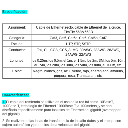
Especificación:
Asignment:
Cable de Ethernet recto, cable de Ethernet de la cruce.
EIA/TIA 568A 568B
Categoría:
Cat3, Cat5, Cat5e, Cat6, Cat6a, Cat7
Escudo:
UTP, STP, SSTP
Conductor:
Tcu, Cu, CCA, CCS, ALMG. 30AWG, 28AWG, 26AWG,
24AWG, 22AWG
Longitud:
los 0.25m, los 0.5m, el 1m, el 1.5m, los 2m, 3M, los 5m, 10m,
el 15m, los 20m, los 30m, los 50m, los 80m, el 100m, etc.
Color:
Negro, blanco, gris, azul, verde, rojo, anaranjado, amarillo,
púrpura, rosa, Transparant, etc.
Características:
1.
El cable del remiendo se utiliza en el uso de la red tal como 10BaseT,
100Base-T, tecnología de Ethernet 1000Base-T; a 100meters, y se han
diseñado específicamente para los usos de Ethernet del gigabit (overcopper
del gigabit).
2.
Se realizan en las tasas de transferencia de los alto-datos, y el trabajo con
cajero automático y productos de la velocidad del gigabit.