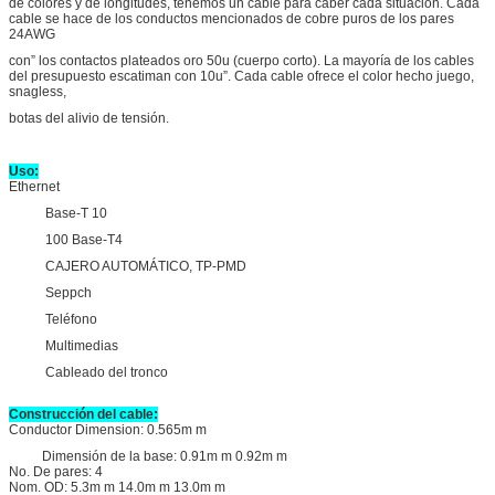
de colores y de longitudes, tenemos un cable para caber cada situación. Cada
cable se hace de los conductos mencionados de cobre puros de los pares
24AWG
con” los contactos plateados oro 50u (cuerpo corto). La mayoría de los cables
del presupuesto escatiman con 10u”. Cada cable ofrece el color hecho juego,
snagless,
botas del alivio de tensión.
Uso:
Ethernet
Base-T 10
100 Base-T4
CAJERO AUTOMÁTICO, TP-PMD
Seppch
Teléfono
Multimedias
Cableado del tronco
Construcción del cable:
Conductor Dimension: 0.565m m
Dimensión de la base: 0.91m m 0.92m m
No. De pares: 4
Nom. OD: 5.3m m 14.0m m 13.0m m