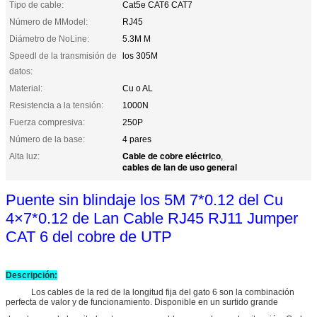
Tipo de cable:
Cat5e CAT6 CAT7
Número de MModel:
RJ45
Diámetro de NoLine:
5.3M M
Speedl de la transmisión de
los 305M
datos:
Material:
Cu o AL
Resistencia a la tensión:
1000N
Fuerza compresiva:
250P
Número de la base:
4 pares
Cable de cobre eléctrico
Alta luz:
,
cables de lan de uso general
Puente sin blindaje los 5M 7*0.12 del Cu
4×7*0.12 de Lan Cable RJ45 RJ11 Jumper
CAT 6 del cobre de UTP
Descripción:
Los cables de la red de la longitud fija del gato 6 son la combinación
perfecta de valor y de funcionamiento. Disponible en un surtido grande