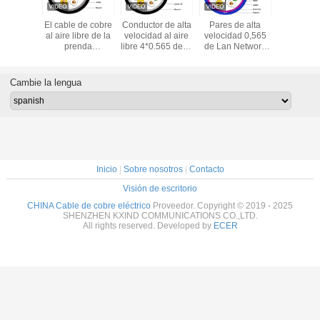
orazado
El cable de cobre
Conductor de alta
Pares de alta
Red Lan C
le Cat5
al aire libre de la
velocidad al aire
velocidad 0,565
de cobre e
at6 RJ45
prenda
libre 4*0.565 de la
de Lan Network
de CAT5 
ra óptica
impermeable PE
prenda
Cable Common
100
FTP STP
Cat5e, protegió la
impermeable
Computer Cat6
Transmi
TP
velocidad de Lan
23AWG del cable
FTP UTP STP 4
23AWG lo
Cambie la lengua
Cable UTP
de Ethernet del
del cobre
24AWG
PE UTP Cat6
Inicio
|
Sobre nosotros
|
Contacto
Visión de escritorio
CHINA Cable de cobre eléctrico
Proveedor. Copyright © 2019 - 2025
SHENZHEN KXIND COMMUNICATIONS CO.,LTD.
All rights reserved. Developed by
ECER