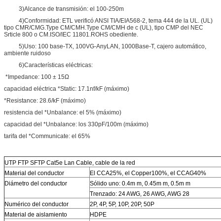
3)Alcance de transmisión: el 100-250m
4)Conformidad: ETL verificó ANSI TIA/EIA568-2, tema 444 de la UL. (UL)
tipo CMR/CMG.Type CM/CMH.Type CM/CMH de c (UL), tipo CMP del NEC
Srticle 800 o CM.ISO/IEC 11801.ROHS obediente.
5)Uso: 100 base-TX, 100VG-AnyLAN, 1000Base-T, cajero automático,
ambiente ruidoso
6)Características eléctricas:
*Impedance: 100 ± 15Ω
capacidad eléctrica *Static: 17.1nf/kF (máximo)
*Resistance: 28.6/kF (máximo)
resistencia del *Unbalance: el 5% (máximo)
capacidad del *Unbalance: los 330pF/100m (máximo)
tarifa del *Communicate: el 65%
UTP FTP SFTP Cat5e Lan Cable, cable de la red
Material del conductor
El CCA25%, el Copper100%, el CCAG40%
Diámetro del conductor
Sólido uno: 0.4m m, 0.45m m, 0.5m m
Trenzado: 24 AWG, 26 AWG, AWG 28
Numérico del conductor
2P, 4P, 5P, 10P, 20P, 50P
Material de aislamiento
HDPE