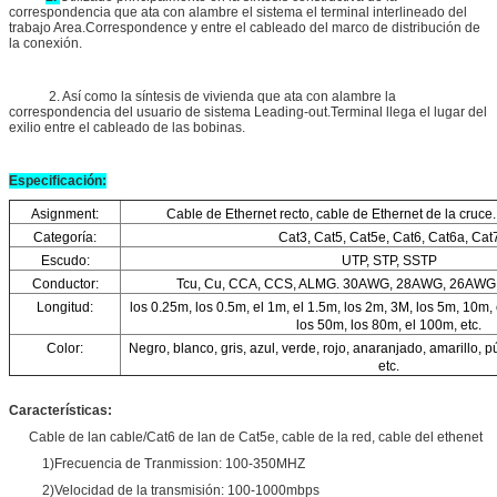
correspondencia que ata con alambre el sistema el terminal interlineado del
trabajo Area.Correspondence y entre el cableado del marco de distribución de
la conexión.
2. Así como la síntesis de vivienda que ata con alambre la
correspondencia del usuario de sistema Leading-out.Terminal llega el lugar del
exilio entre el cableado de las bobinas.
Especificación:
Asignment:
Cable de Ethernet recto, cable de Ethernet de la cruce
Categoría:
Cat3, Cat5, Cat5e, Cat6, Cat6a, Cat
Escudo:
UTP, STP, SSTP
Conductor:
Tcu, Cu, CCA, CCS, ALMG. 30AWG, 28AWG, 26AW
Longitud:
los 0.25m, los 0.5m, el 1m, el 1.5m, los 2m, 3M, los 5m, 10m,
los 50m, los 80m, el 100m, etc.
Color:
Negro, blanco, gris, azul, verde, rojo, anaranjado, amarillo, p
etc.
Características:
Cable de lan cable/Cat6 de lan de Cat5e, cable de la red, cable del ethenet
1)Frecuencia de Tranmission: 100-350MHZ
2)Velocidad de la transmisión: 100-1000mbps