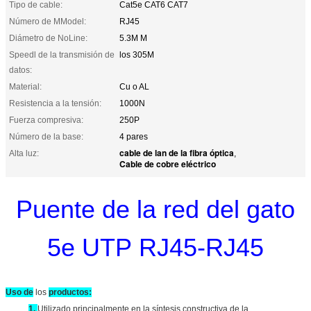
Tipo de cable:
Cat5e CAT6 CAT7
Número de MModel:
RJ45
Diámetro de NoLine:
5.3M M
Speedl de la transmisión de
los 305M
datos:
Material:
Cu o AL
Resistencia a la tensión:
1000N
Fuerza compresiva:
250P
Número de la base:
4 pares
cable de lan de la fibra óptica
Alta luz:
,
Cable de cobre eléctrico
Puente de la red del gato
5e UTP RJ45-RJ45
Uso de
los
productos:
1.
Utilizado principalmente en la síntesis constructiva de la