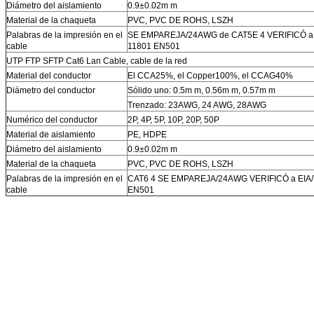
Diámetro del aislamiento
0.9±0.02m m
Material de la chaqueta
PVC, PVC DE ROHS, LSZH
Palabras de la impresión en el
SE EMPAREJA/24AWG de CAT5E 4 VERIFICÓ a E
cable
11801 EN501
UTP FTP SFTP Cat6 Lan Cable, cable de la red
Material del conductor
El CCA25%, el Copper100%, el CCAG40%
Diámetro del conductor
Sólido uno: 0.5m m, 0.56m m, 0.57m m
Trenzado: 23AWG, 24 AWG, 28AWG
Numérico del conductor
2P, 4P, 5P, 10P, 20P, 50P
Material de aislamiento
PE, HDPE
Diámetro del aislamiento
0.9±0.02m m
Material de la chaqueta
PVC, PVC DE ROHS, LSZH
Palabras de la impresión en el
CAT6 4 SE EMPAREJA/24AWG VERIFICÓ a EIA/T
cable
EN501