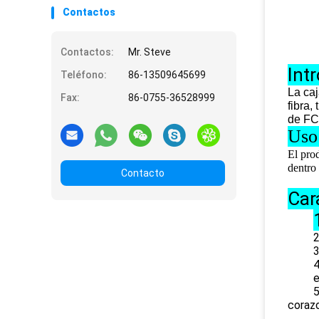
Contactos
Contactos:
Mr. Steve
Int
Teléfono:
86-13509645699
La caj
Fax:
86-0755-36528999
fibra,
de FC
Uso
El prod
dentro
Contacto
Car
2
3
4
e
5. La 
corazo