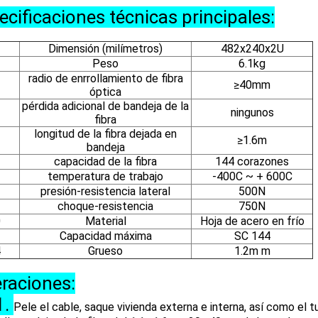
ecificaciones técnicas principales:
Dimensión (milímetros)
482x240x2U
Peso
6.1kg
radio de enrrollamiento de fibra
≥40mm
óptica
pérdida adicional de bandeja de la
ningunos
fibra
longitud de la fibra dejada en
≥1.6m
bandeja
capacidad de la fibra
144 corazones
temperatura de trabajo
-400C ~ + 600C
presión-resistencia lateral
500N
choque-resistencia
750N
0
Material
Hoja de acero en frío
2
Capacidad máxima
SC 144
4
Grueso
1.2m m
raciones:
1.
Pele el cable, saque vivienda externa e interna, así como el t