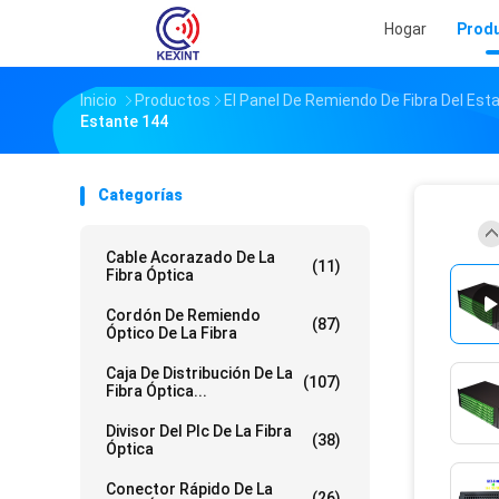
Hogar
Prod
Inicio
Productos
El Panel De Remiendo De Fibra Del Est
Estante 144
Categorías
Cable Acorazado De La
(11)
Fibra Óptica
Cordón De Remiendo
(87)
Óptico De La Fibra
Caja De Distribución De La
(107)
Fibra Óptica...
Divisor Del Plc De La Fibra
(38)
Óptica
Conector Rápido De La
(26)