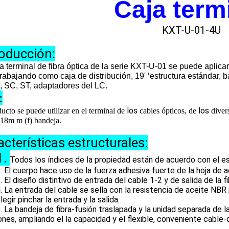
Caja term
KXT-U-01-4U
roducción:
a terminal de fibra óptica de la serie KXT-U-01 se puede aplica
 trabajando como caja de distribución, 19' ‘estructura estándar, b
, SC, ST, adaptadores del LC.
:
los
los
ucto se puede utilizar en el terminal de
cables ópticos, de
diver
 18m m (
f)
bandeja.
acterísticas estructurales:
1.
Todos los índices de la propiedad están de acuerdo con el 
. El cuerpo hace uso de la fuerza adhesiva fuerte de la hoja de a
. El diseño distintivo de entrada del cable 1-2 y de salida de la 
. La entrada del cable se sella con la resistencia de aceite NBR 
legir pinchar la entrada y la salida.
bandeja de fibra-fusión traslapada y la unidad separada de la t
nes, ampliando el la capacidad y el flexible, conveniente cable-d