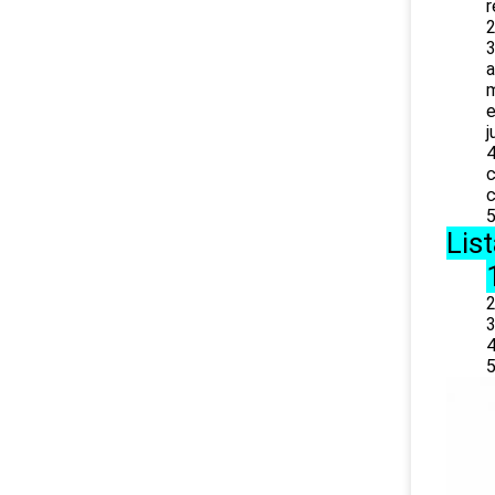
r
2
3
a
m
e
j
4
c
c
5. Col
Lis
2
3
4
5. l