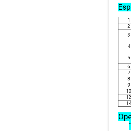
Esp
1
2
3
4
5
6
7
8
9
1
1
1
Ope