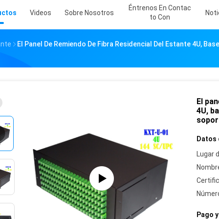
Éntrenos En Contac
uctos
Videos
Sobre Nosotros
Noti
To Con
ante
El Panel De Remiendo De Fibra Residencial Del Estante 4U, Bas
El pan
4U, ba
sopor
Datos 
Lugar d
Nombre
Certifi
Número
Pago y