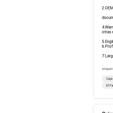
2.OEM
docum
4.Warr
otras 
5.Engl
6.Prof
7.Larg
etiquet
Caja
El P