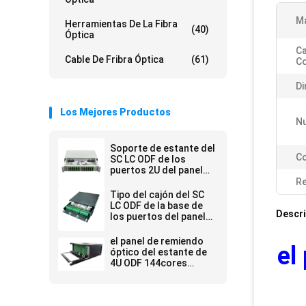
Ma
Herramientas De La Fibra
(40)
Óptica
Ca
Cable De Fribra Óptica
(61)
Co
Di
Los Mejores Productos
N
Soporte de estante del
Co
SC LC ODF de los
puertos 2U del panel
de remiendo de la fibra
Re
óptica de KEXINT
Tipo del cajón del SC
FTTH 48
LC ODF de la base de
Descri
los puertos del panel
de remiendo de la fibra
óptica 72 de KEXINT
el panel de remiendo
el
FTTH
óptico del estante de
4U ODF 144cores
SC/APC con el casete
12