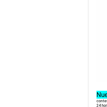
Nue
contes
24 hor