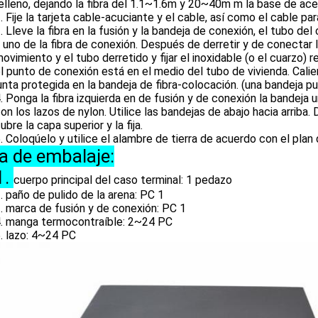
elleno, dejando la fibra del 1.1~1.6m y 20~40m m la base de ace
. Fije la tarjeta cable-acuciante y el cable, así como el cable pa
. Lleve la fibra en la fusión y la bandeja de conexión, el tubo del
 uno de la fibra de conexión. Después de derretir y de conectar la
ovimiento y el tubo derretido y fijar el inoxidable (o el cuarzo) 
l punto de conexión está en el medio del tubo de vivienda. Calie
unta protegida en la bandeja de fibra-colocación. (una bandeja 
. Ponga la fibra izquierda en de fusión y de conexión la bandeja u
on los lazos de nylon. Utilice las bandejas de abajo hacia arriba
ubre la capa superior y la fija.
oqúelo y utilice el alambre de tierra de acuerdo con el plan 
ta de embalaje:
1.
cuerpo principal del caso terminal: 1 pedazo
. paño de pulido de la arena: PC 1
. marca de fusión y de conexión: PC 1
. manga termocontraíble: 2~24 PC
azo: 4~24 PC