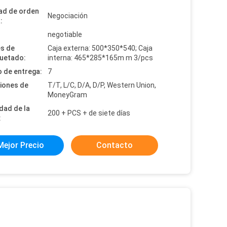
ad de orden
Negociación
:
:
negotiable
es de
Caja externa: 500*350*540; Caja
uetado:
interna: 465*285*165m m 3/pcs
 de entrega:
7
iones de
T/T, L/C, D/A, D/P, Western Union,
MoneyGram
dad de la
200 + PCS + de siete días
:
Mejor Precio
Contacto