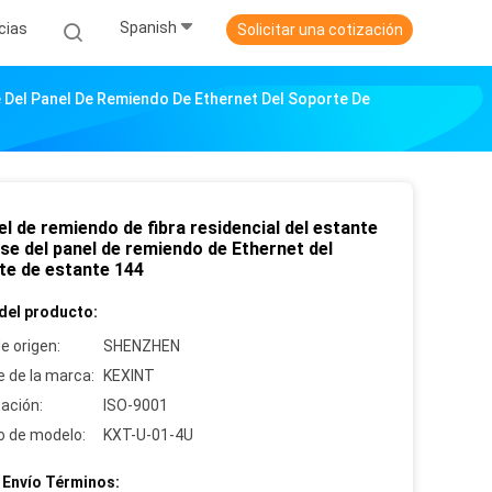
Spanish
cias
Solicitar una cotización
e Del Panel De Remiendo De Ethernet Del Soporte De
el de remiendo de fibra residencial del estante
se del panel de remiendo de Ethernet del
te de estante 144
del producto:
e origen:
SHENZHEN
 de la marca:
KEXINT
cación:
ISO-9001
 de modelo:
KXT-U-01-4U
 Envío Términos: