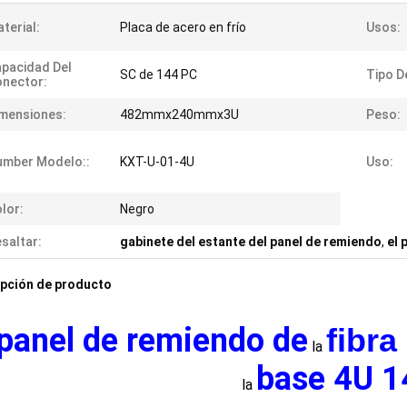
terial:
Placa de acero en frío
Usos:
pacidad Del
SC de 144 PC
Tipo D
nector:
mensiones:
482mmx240mmx3U
Peso:
umber Modelo::
KXT-U-01-4U
Uso:
lor:
Negro
saltar:
gabinete del estante del panel de remiendo
,
el 
pción de producto
 panel de remiendo de
fibra
la
base 4U 1
la