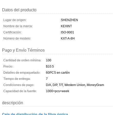
Datos del producto
Lugar de origen:
SHENZHEN
Nombre de la marca:
KEXINT
Certificación:
ISO-9001
Número de modelo:
KXT-A-8H
Pago y Envío Términos
Cantidad de orden mínima:
100
Precio:
$10.5
Detalles de empaquetado:
60PCS en cartón
Tiempo de entrega:
7
Condiciones de pago:
D/A, D/P, T/T, Western Union, MoneyGram
Capacidad de la fuente:
1000+pcs+week
descripción
Caja de distribución de la fibra óptica