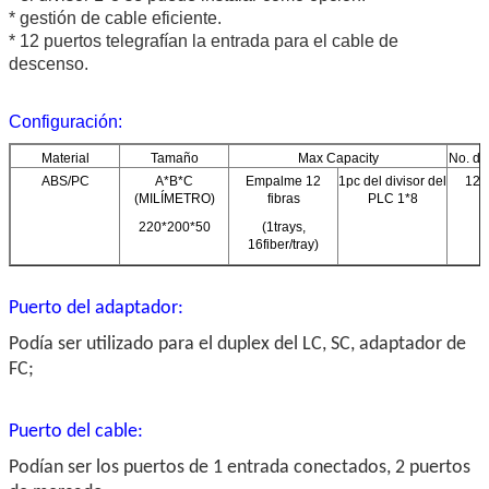
* gestión de cable eficiente.
* 12 puertos telegrafían la entrada para el cable de
descenso.
Configuración:
Material
Tamaño
Max Capacity
No. de
ABS/PC
A*B*C
Empalme 12
1pc del divisor del
12p
(MILÍMETRO)
fibras
PLC 1*8
220*200*50
(1trays,
16fiber/tray)
Puerto del adaptador:
Podía ser utilizado para el duplex del LC, SC, adaptador de
FC;
Puerto del cable:
Podían ser los puertos de 1 entrada conectados, 2 puertos