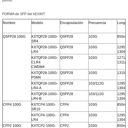
plomo.
FORMA de SFP del kEXINT:
Nombre
Modelo
Encapsulación
Frecuencia
Longit
QSFP28 100G
KXTQP28-100G-
QSFP28
103G
850nm
SR4
KXTQP28-100G-
QSFP28
103G
1295.5
LR4
1304.
KXTQP28-100G-
QSFP28
103G
1271/1
CLR4
1311/
CWDM4
KXTQP28-100G-
QSFP28
103G
1310n
PSM4
KXTQP28-100G-
QSFP28
103/112G
1295.5
LR4-A
1304.
KXTQP28-100G-
QSFP28
103/112G
1295.5
LR4-B
1304.
CFP4 100G
KXTCP4-100G-
CFP4
103G
850nm
SR10
KXTCP4-100G-
CFP4
103G
1295.5
LR4
1304.
CFP2 100G
KXTCP2-100G-
CFP2
103G
850nm