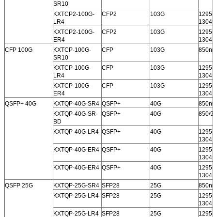
SR10
KXTCP2-100G-
CFP2
103G
1295.5
LR4
1304.
KXTCP2-100G-
CFP2
103G
1295.5
ER4
1304.
CFP 100G
KXTCP-100G-
CFP
103G
850nm
SR10
KXTCP-100G-
CFP
103G
1295.5
LR4
1304.
KXTCP-100G-
CFP
103G
1295.5
ER4
1304.
QSFP+ 40G
KXTQP-40G-SR4
QSFP+
40G
850nm
KXTQP-40G-SR-
QSFP+
40G
850/9
BD
KXTQP-40G-LR4
QSFP+
40G
1295.5
1304.
KXTQP-40G-ER4
QSFP+
40G
1295.5
1304.
KXTQP-40G-ER4
QSFP+
40G
1295.5
1304.
QSFP 25G
KXTQP-25G-SR4
SFP28
25G
850nm
KXTQP-25G-LR4
SFP28
25G
1295.5
1304.
KXTQP-25G-LR4
SFP28
25G
1295.5