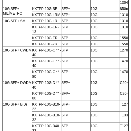
1304.
10G SFP+
KXTPP-10G-SR
SFP+
10G
850nm
MILÍMETRO
KXTPP-10G-LRM
SFP+
10G
1310n
10G SFP+ SM
KXTPP-10G-LR
SFP+
10G
1310n
KXTPP-10G-ER-
SFP+
10G
1310n
13
KXTPP-10G-ER
SFP+
10G
1550n
KXTPP-10G-ZR
SFP+
10G
1550n
10G SFP+ CWDM
KXTPP-10G-C ** -
SFP+
10G
1270~
40
KXTPP-10G-C ** -
SFP+
10G
1470~
40
KXTPP-10G-C ** -
SFP+
10G
1470~
80
10G SFP+ DWDM
KXTPP-10G-D ** -
SFP+
10G
C20~C
40
KXTPP-10G-D ** -
SFP+
10G
C20~C
80
10G SFP+ BiDi
KXTPP-10G-B10-
SFP+
10G
T1270
23
KXTPP-10G-B10-
SFP+
10G
T1330
32
KXTPP-10G-B40-
SFP+
10G
T1270
23