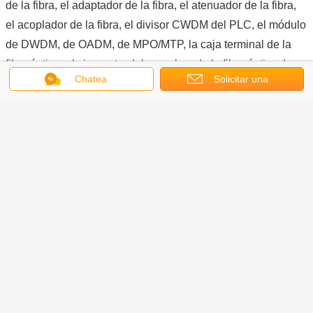
de la fibra, el adaptador de la fibra, el atenuador de la fibra,
el acoplador de la fibra, el divisor CWDM del PLC, el módulo
de DWDM, de OADM, de MPO/MTP, la caja terminal de la
fibra óptica, el cierre etc. del empalme de la fibra óptica. Los
Chatea
Solicitar una
productos son ampliamente utilizados en
telecomunicaciones, difusión y televisión, ingeniería
cotización
eléctrica, así como algunas otras industrias. Cuál es más,
hemos establecido la relación de negocio amistosa con las
porciones de empresas de telecomunicaciones en el país y
en el extranjero.