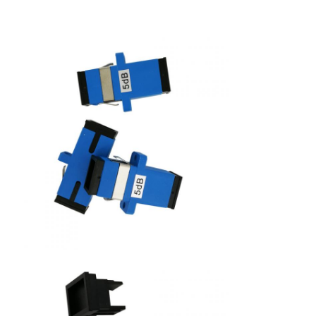
femenino, tipo en línea, tipo
variable
temperatura de funcionamiento del
-40°C~+75°C
atenuador
temperatura de almacenamiento del
-40°C~+85°C
atenuador