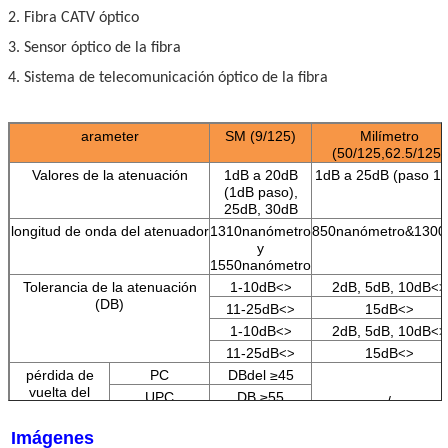
2. Fibra CATV óptico
3. Sensor óptico de la fibra
4. Sistema de telecomunicación óptico de la fibra
arameter
SM (9/125)
Milímetro
(50/125,62.5/125
)
Valores de la atenuación
1dB a 20dB
1dB a 25dB (paso 1
(1dB paso),
25dB, 30dB
longitud de onda del atenuador
1310nanómetro
850nanómetro&130
y
1550nanómetro
Tolerancia de la atenuación
1-10dB
2dB, 5dB, 10dB
<>
<>
(DB)
11-25dB
15dB
<>
<>
1-10dB
2dB, 5dB, 10dB
<>
<>
11-25dB
15dB
<>
<>
pérdida de
PC
DBdel ≥45
vuelta del
UPC
DB ≥55
/
atenuador
APC
DB ≥65
Imágenes
Modo del atenuador
Tipo fijado, masculino al tipo