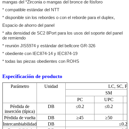
mangas del *Zirconia o mangas del bronce de fósforo
* compatible estándar del NTT
* disponible sin los rebordes o con el reborde para el duplex,
Espacio de ahorro del panel
* alta densidad de SC2 8Port para los usos del soporte del panel
de remiendo
* reunión JIS5974 y estándar del bellcore GR-326
* obediente con IEC874-14 y IEC874-19
* todas las piezas obedientes con ROHS
Especificación de producto
Parámetro
Unidad
LC, SC, F
SM
PC
UPC
Pérdida de
DB
≤0.2
≤0.2
inserción (típica)
Pérdida de vuelta
DB
≥45
≥50
Intercambiabilidad
DB
≤0.2