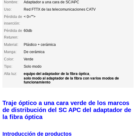
Nombre:
Adaptador a una cara de SC/APC
Uso:
Red FTTX de las telecomunicaciones CATV
Pérdida de
< 0="">
inserción:
Pérdida de
60db
Returen:
Material:
Plástico + cerámica
Manga:
De cerámica
Color:
Verde
Tipo:
Solo modo
equipo del adaptador de la fibra óptica
Alta luz:
,
solo modo al adaptador de la fibra con varios modos de
funcionamiento
Traje óptico a una cara verde de los marcos
de distribución del SC APC del adaptador de
la fibra óptica
Introducción de productos