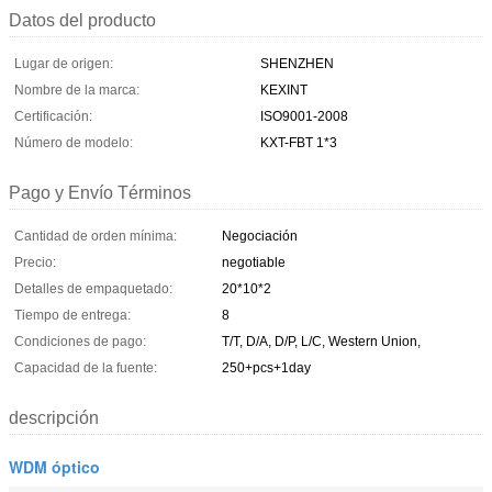
Datos del producto
Lugar de origen:
SHENZHEN
Nombre de la marca:
KEXINT
Certificación:
ISO9001-2008
Número de modelo:
KXT-FBT 1*3
Pago y Envío Términos
Cantidad de orden mínima:
Negociación
Precio:
negotiable
Detalles de empaquetado:
20*10*2
Tiempo de entrega:
8
Condiciones de pago:
T/T, D/A, D/P, L/C, Western Union,
Capacidad de la fuente:
250+pcs+1day
descripción
WDM óptico