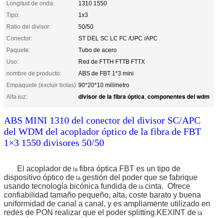
Longitud de onda:
1310 1550
Tipo:
1x3
Ratio del divisor:
50/50
Conector:
ST DEL SC LC FC /UPC /APC
Paquete:
Tubo de acero
Uso:
Red de FTTH FTTB FTTX
nombre de producto:
ABS de FBT 1*3 mini
Empaquete (excluir botas):
90*20*10 milímetro
divisor de la fibra óptica
componentes del wdm
Alta luz:
,
ABS MINI 1310 del conector del divisor SC/APC
del WDM del acoplador óptico de la fibra de FBT
1×3 1550 divisores 50/50
El acoplador de
fibra óptica FBT es un tipo de
la
dispositivo óptico de
gestión del poder que se fabrique
la
usando tecnología bicónica fundida de
cinta. Ofrece
la
confiabilidad tamaño pequeño, alta, coste barato y buena
uniformidad de canal a canal, y es ampliamente utilizado en
redes de PON realizar que el poder splitting.KEXINT de
la