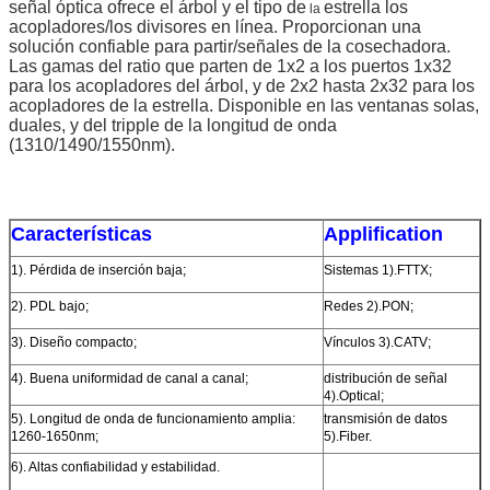
señal óptica ofrece el árbol y el tipo de
estrella los
la
acopladores/los divisores en línea. Proporcionan una
solución confiable para partir/señales de la cosechadora.
Las gamas del ratio que parten de 1x2 a los puertos 1x32
para los acopladores del árbol, y de 2x2 hasta 2x32 para los
acopladores de la estrella. Disponible en las ventanas solas,
duales, y del tripple de la longitud de onda
(1310/1490/1550nm).
Características
Applification
1). Pérdida de inserción baja;
Sistemas 1).FTTX;
2). PDL bajo;
Redes 2).PON;
3). Diseño compacto;
Vínculos 3).CATV;
4). Buena uniformidad de canal a canal;
distribución de señal
4).Optical;
5). Longitud de onda de funcionamiento amplia:
transmisión de datos
1260-1650nm;
5).Fiber.
6). Altas confiabilidad y estabilidad.