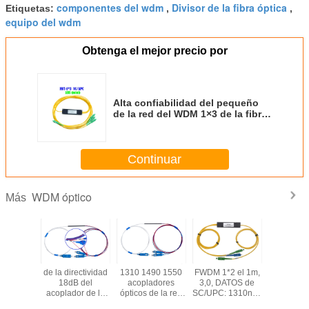
componentes del wdm
Divisor de la fibra óptica
Etiquetas:
,
,
equipo del wdm
Obtenga el mejor precio por
Alta confiabilidad del pequeño
de la red del WDM 1×3 de la fibra
del SC APC ABS óptico del
conector
Continuar
WDM óptico
Más
r óptico
de la directividad
1310 1490 1550
FWDM 1*2 el 1m,
El acop
ni 0,9
18dB del
acopladores
3,0, DATOS de
óptico 1
C del
acoplador de la
ópticos de la red
SC/UPC: 1310nm,
WDM FBT
BT 20/80
fibra mini 0,9
de distribución de
1490nm, COM de
de la red 