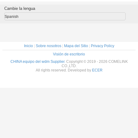
ibra no
SC/UPC
la longitud de
SC/APC,
fundió pa
rme de
conectores óptico
onda FBT 5/95
aislamiento 55bB
afilado
Cambie la lengua
dm
del WDM FBT
1×2
de la TV 1550nm
divis
15/85 1×2
Spanish
Inicio
|
Sobre nosotros
|
Mapa del Sitio
|
Privacy Policy
Visión de escritorio
CHINA equipo del wdm Supplier.
Copyright © 2019 - 2026 COMELINK
CO.,LTD.
All rights reserved. Developed by
ECER