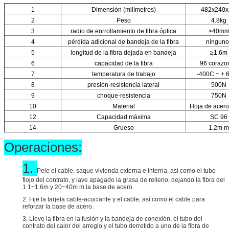
1
Dimensión (milímetros)
482x240
2
Peso
4.8kg
3
radio de enrrollamiento de fibra óptica
≥40m
4
pérdida adicional de bandeja de la fibra
ninguno
5
longitud de la fibra dejada en bandeja
≥1.6m
6
capacidad de la fibra
96 corazo
7
temperatura de trabajo
-400C ~ + 
8
presión-resistencia lateral
500N
9
choque-resistencia
750N
10
Material
Hoja de acero 
12
Capacidad máxima
SC 96
14
Grueso
1.2m m
Operaciones:
1.
Pele el cable, saque vivienda externa e interna, así como el tubo
flojo del contrato, y lave apagado la grasa de relleno, dejando la fibra del
1.1~1.6m y 20~40m m la base de acero.
2. Fije la tarjeta cable-acuciante y el cable, así como el cable para
reforzar la base de acero.
3. Lleve la fibra en la fusión y la bandeja de conexión, el tubo del
contrato del calor del arreglo y el tubo derretido a uno de la fibra de