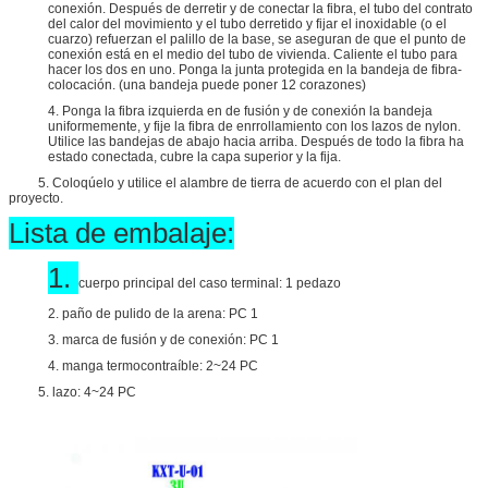
conexión. Después de derretir y de conectar la fibra, el tubo del contrato
del calor del movimiento y el tubo derretido y fijar el inoxidable (o el
cuarzo) refuerzan el palillo de la base, se aseguran de que el punto de
conexión está en el medio del tubo de vivienda. Caliente el tubo para
hacer los dos en uno. Ponga la junta protegida en la bandeja de fibra-
colocación. (una bandeja puede poner 12 corazones)
4. Ponga la fibra izquierda en de fusión y de conexión la bandeja
uniformemente, y fije la fibra de enrrollamiento con los lazos de nylon.
Utilice las bandejas de abajo hacia arriba. Después de todo la fibra ha
estado conectada, cubre la capa superior y la fija.
5. Coloqúelo y utilice el alambre de tierra de acuerdo con el plan del
proyecto.
Lista de embalaje:
1.
cuerpo principal del caso terminal: 1 pedazo
2. paño de pulido de la arena: PC 1
3. marca de fusión y de conexión: PC 1
4. manga termocontraíble: 2~24 PC
5. lazo: 4~24 PC