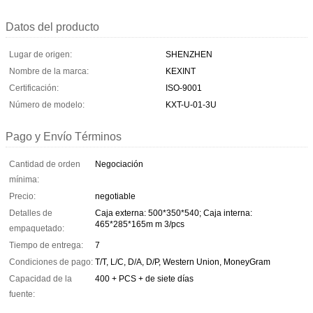
Datos del producto
Lugar de origen:
SHENZHEN
Nombre de la marca:
KEXINT
Certificación:
ISO-9001
Número de modelo:
KXT-U-01-3U
Pago y Envío Términos
Cantidad de orden
Negociación
mínima:
Precio:
negotiable
Detalles de
Caja externa: 500*350*540; Caja interna:
465*285*165m m 3/pcs
empaquetado:
Tiempo de entrega:
7
Condiciones de pago:
T/T, L/C, D/A, D/P, Western Union, MoneyGram
Capacidad de la
400 + PCS + de siete días
fuente: