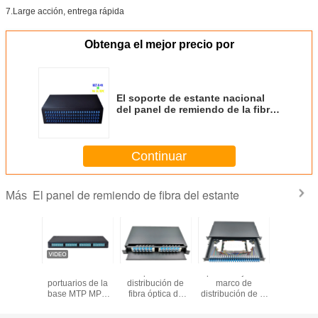
7.Large acción, entrega rápida
Obtenga el mejor precio por
El soporte de estante nacional
del panel de remiendo de la fibra
óptica de ODF 3U 96 quita el
corazón al artículo de Digitaces
Continuar
El panel de remiendo de fibra del estante
Más
nel de
12/24 casetes
El panel de
Tipo del cajón del
Soport
o óptico
portuarios de la
distribución de
marco de
estante de
nte de 4U
base MTP MPO
fibra óptica de
distribución de la
ODF de
4cores
del panel de
FTTH 1U con el
caja del panel de
puertos 
 con el
remiendo de fibra
conector a dos
remiendo de fibra
panel