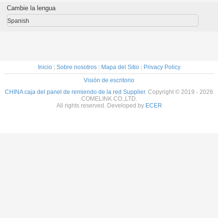
te 12
del estante de la
caras
del estante del LC
remiendo
Cambie la lengua
fibra 8 24
UPC
fibra ópt
KEXINT F
Spanish
Inicio
|
Sobre nosotros
|
Mapa del Sitio
|
Privacy Policy
Visión de escritorio
CHINA caja del panel de remiendo de la red Supplier.
Copyright © 2019 - 2026
COMELINK CO.,LTD.
All rights reserved. Developed by
ECER